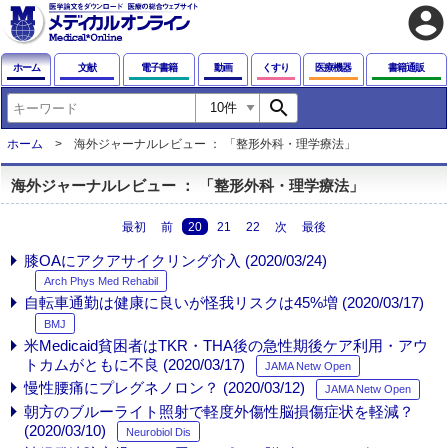
account_circle
ホーム
文献
電子書籍
動画
くすり
医療機器
書籍通販
search
ホーム
海外ジャーナルレビュー ： 「整形外科・理学療法」
海外ジャーナルレビュー ： 「整形外科・理学療法」
最初
前
20
21
22
次
最後
膝OAにアクアサイクリング介入 (2020/03/24)
Arch Phys Med Rehabil
自転車通勤は健康に良いが怪我リスクは45%増 (2020/03/17)
BMJ
米Medicaid貧困者はTKR・THA後の急性期後ケア利用・アウ
トカムがともに不良 (2020/03/17)
JAMA Netw Open
慢性腰痛にプレグネノロン？ (2020/03/12)
JAMA Netw Open
朝方のブルーライト照射で軽度外傷性脳損傷症状を軽減？
(2020/03/10)
Neurobiol Dis