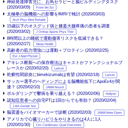
神経発達障害児に、お馬セラピーと脳ビルディングタスク
(2020/03/09)
Front Vet Sci
太極拳の脳機能への影響をfMRIで検討 (2020/03/03)
Arch Phys Med Rehabil
15歳以下のオスグッド病と膝蓋大腿疼痛の患者を調査
(2020/03/02)
J Orthop Sports Phys Ther
8時間以上の睡眠で運動傷害リスクを低減できる？
(2020/02/27)
Sleep Health
高齢者の筋力増強には運動＋プロテイン (2020/02/25)
Eur J Appl Physiol
アキレス断裂への保存療法はキャストかファンクショナルブ
レースか (2020/02/20)
Lancet
乾癬性関節炎にbimekizumabは有望 (2020/02/18)
Lancet
サッカー選手のヘディングによる脳機能低下にApoEε4が関
連？ (2020/02/10)
JAMA Neurol
ボルダリングで鬱病を乗り越える？ (2020/02/06)
Heliyon
認知症患者への自宅PTは1回からでも有効？ (2020/02/04)
J Am Geriatr Soc
脳震盪をバイオマーカーで診断 (2020/02/03)
JAMA Netw Open
アメリカで心臓リハビリをやりきるのは4人に1人
(2020/01/30)
Circ Cardiovasc Qual Outcomes