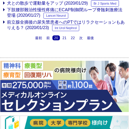
犬との散歩で運動量をアップ (2020/01/29)
Br J Sports Med
下肢腰部難治性慢性疼痛にECAP制御閉ループ脊髄刺激療法
登場 (2020/01/27)
Lancet Neurol
前立腺全摘後の尿失禁患者へのPTではリラクセーションもあ
りえる？ (2020/01/23)
Int Urol Nephrol
最初
前
20
21
22
次
最後