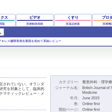
ックス
ビデオ
くすり
プロ
閲覧
医療動画視聴
医薬品検索
医療機
ch
アキレス腱障害発生要因を初めて系統レビュー
カテゴリー
整形外科・理学
定されていない。オランダ
ジャーナル名
British Journal of 
10コホート研究を対象として、臨床的
Medicine
テマティックレビュー・メ
年月
June 2019
巻
Online first
開始ページ
Online first