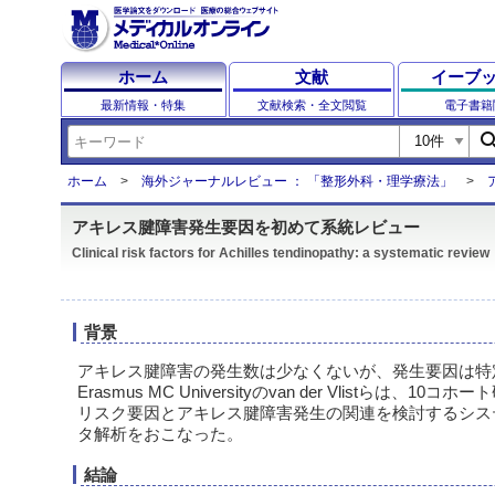
ホーム
文献
イーブ
最新情報・特集
文献検索・全文閲覧
電子書籍
sear
ホーム
海外ジャーナルレビュー ： 「整形外科・理学療法」
アキレス腱障害発生要因を初めて系統レビュー
Clinical risk factors for Achilles tendinopathy: a systematic review
背景
アキレス腱障害の発生数は少なくないが、発生要因は特
Erasmus MC Universityのvan der Vlistらは、
リスク要因とアキレス腱障害発生の関連を検討するシス
タ解析をおこなった。
結論