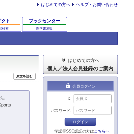
はじめての方へ
ヘルプ・お問い合わせ
ダクト
ブックセンター
器検索
医学書通販
はじめての方へ
個人／法人会員登録のご案内
原文を読む
lock
会員ログイン
療法
ID
Sports
パスワード
ログイン
学認等SSO認証の方は
こちらへ