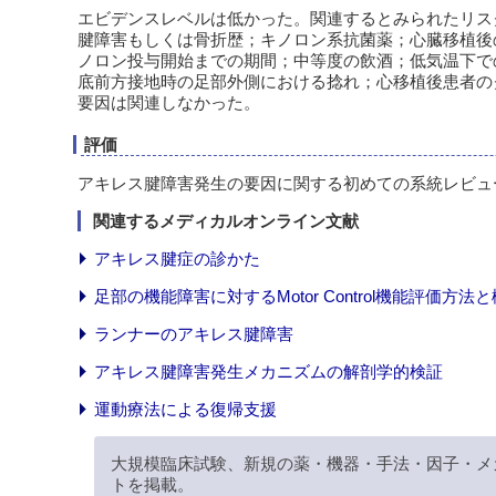
エビデンスレベルは低かった。関連するとみられたリス
腱障害もしくは骨折歴；キノロン系抗菌薬；心臓移植後
ノロン投与開始までの期間；中等度の飲酒；低気温下で
底前方接地時の足部外側における捻れ；心移植後患者のクレ
要因は関連しなかった。
評価
アキレス腱障害発生の要因に関する初めての系統レビュ
関連するメディカルオンライン文献
アキレス腱症の診かた
足部の機能障害に対するMotor Control機能評価方
ランナーのアキレス腱障害
アキレス腱障害発生メカニズムの解剖学的検証
運動療法による復帰支援
大規模臨床試験、新規の薬・機器・手法・因子・メ
トを掲載。