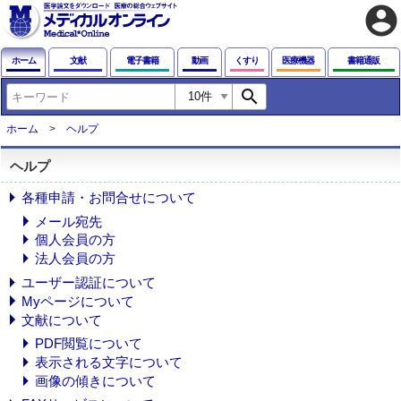
account_circle
ホーム
文献
電子書籍
動画
くすり
医療機器
書籍通販
search
ホーム
ヘルプ
ヘルプ
各種申請・お問合せについて
メール宛先
個人会員の方
法人会員の方
ユーザー認証について
Myページについて
文献について
PDF閲覧について
表示される文字について
画像の傾きについて