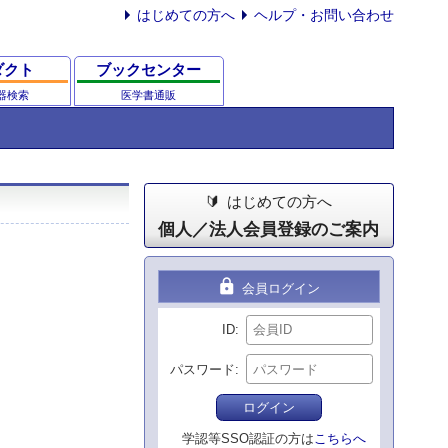
はじめての方へ
ヘルプ・お問い合わせ
ダクト
ブックセンター
器検索
医学書通販
はじめての方へ
個人／法人会員登録のご案内
lock
会員ログイン
ID
パスワード
ログイン
学認等SSO認証の方は
こちらへ