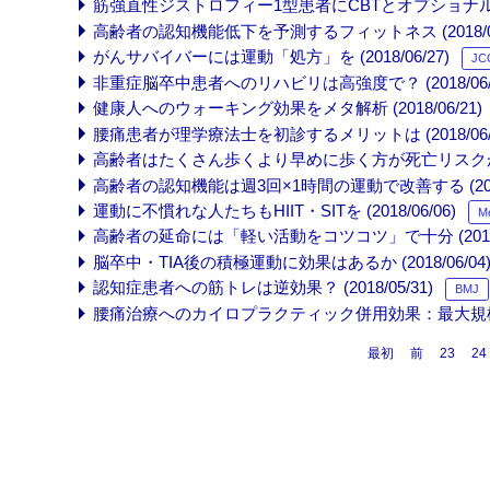
筋強直性ジストロフィー1型患者にCBTとオプショナル段階運
高齢者の認知機能低下を予測するフィットネス (2018/06
がんサバイバーには運動「処方」を (2018/06/27)
JC
非重症脳卒中患者へのリハビリは高強度で？ (2018/06/2
健康人へのウォーキング効果をメタ解析 (2018/06/21)
腰痛患者が理学療法士を初診するメリットは (2018/06/1
高齢者はたくさん歩くより早めに歩く方が死亡リスクが下がる 
高齢者の認知機能は週3回×1時間の運動で改善する (2018/
運動に不慣れな人たちもHIIT・SITを (2018/06/06)
Me
高齢者の延命には「軽い活動をコツコツ」で十分 (2018/0
脳卒中・TIA後の積極運動に効果はあるか (2018/06/04
認知症患者への筋トレは逆効果？ (2018/05/31)
BMJ
腰痛治療へのカイロプラクティック併用効果：最大規模研究 (
最初
前
23
24