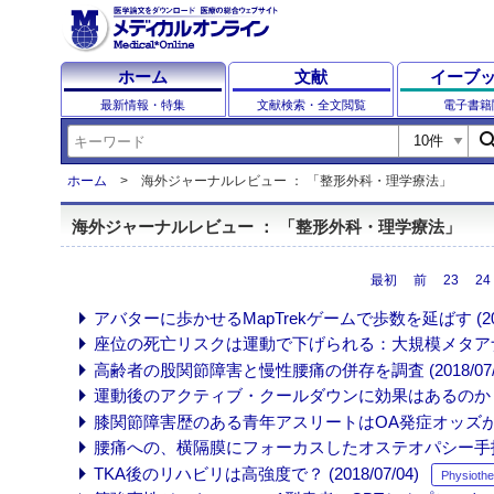
ホーム
文献
イーブ
最新情報・特集
文献検索・全文閲覧
電子書籍
sear
ホーム
海外ジャーナルレビュー ： 「整形外科・理学療法」
海外ジャーナルレビュー ： 「整形外科・理学療法」
最初
前
23
24
アバターに歩かせるMapTrekゲームで歩数を延ばす (2018/
座位の死亡リスクは運動で下げられる：大規模メタアナリシス 
高齢者の股関節障害と慢性腰痛の併存を調査 (2018/07/1
運動後のアクティブ・クールダウンに効果はあるのか (2018
膝関節障害歴のある青年アスリートはOA発症オッズが健常者の1
腰痛への、横隔膜にフォーカスしたオステオパシー手技療法 (
TKA後のリハビリは高強度で？ (2018/07/04)
Physiothe