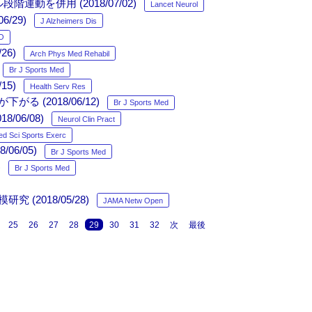
動を併用 (2018/07/02)
Lancet Neurol
/29)
J Alzheimers Dis
O
6)
Arch Phys Med Rehabil
Br J Sports Med
5)
Health Serv Res
(2018/06/12)
Br J Sports Med
06/08)
Neurol Clin Pract
d Sci Sports Exerc
6/05)
Br J Sports Med
)
Br J Sports Med
2018/05/28)
JAMA Netw Open
25
26
27
28
29
30
31
32
次
最後