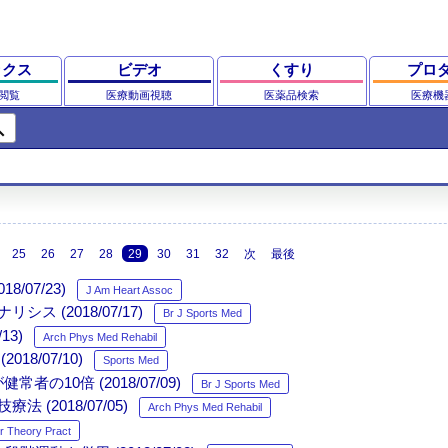
ックス
ビデオ
くすり
プロ
閲覧
医療動画視聴
医薬品検索
医療機
ch
25
26
27
28
29
30
31
32
次
最後
07/23)
J Am Heart Assoc
(2018/07/17)
Br J Sports Med
3)
Arch Phys Med Rehabil
/07/10)
Sports Med
0倍 (2018/07/09)
Br J Sports Med
2018/07/05)
Arch Phys Med Rehabil
r Theory Pract