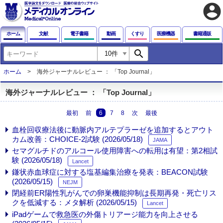
account_circle
ホーム
文献
電子書籍
動画
くすり
医療機器
書籍通販
search
ホーム
海外ジャーナルレビュー ： 「Top Journal」
海外ジャーナルレビュー ： 「Top Journal」
最初
前
6
7
8
次
最後
血栓回収療法後に動脈内アルテプラーゼを追加するとアウト
カム改善：CHOICE-2試験 (2026/05/18)
JAMA
セマグルチドのアルコール使用障害への転用は有望：第2相試
験 (2026/05/18)
Lancet
鎌状赤血球症に対する塩基編集治療を発表：BEACON試験
(2026/05/15)
NEJM
閉経前ER陽性乳がんでの卵巣機能抑制は長期再発・死亡リス
クを低減する：メタ解析 (2026/05/15)
Lancet
iPadゲームで救急医の外傷トリアージ能力を向上させる