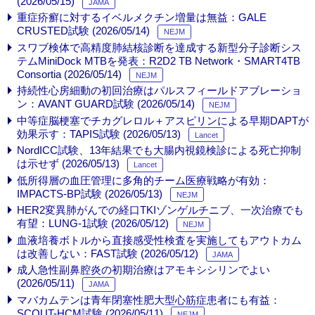
(2026/05/15)
JAMA
重症疥癬に対するイベルメクチン増量は無益：GALE
CRUSTED試験 (2026/05/14)
NEJM
スワブ検体で高精度肺結核診断を達成する新型分子診断シス
テムMiniDock MTBを発表：R2D2 TB Network・SMART4TB
Consortia (2026/05/14)
NEJM
持続性心房細動の初回治療はパルスフィールドアブレーショ
ン：AVANT GUARD試験 (2026/05/14)
NEJM
中等症脳梗塞でチカグレロル＋アスピリンによる早期DAPTが
効果示す：TAPIS試験 (2026/05/13)
Lancet
NordICC試験、13年結果でも大腸内視鏡検診による死亡抑制
は示せず (2026/05/13)
Lancet
低所得層の血圧管理に多角的チーム医療戦略が有効：
IMPACTS-BP試験 (2026/05/13)
NEJM
HER2変異肺がんでの経口TKIゾンゲルチニブ、一次治療でも
有望：LUNG-1試験 (2026/05/12)
NEJM
血液培養ボトルから直接感受性検査を実施してもアウトカム
は改善しない：FAST試験 (2026/05/12)
JAMA
成人急性副鼻腔炎の初期治療はアモキシシリンでよい
(2026/05/11)
JAMA
マバカムテンは青年閉塞性肥大型心筋症患者にも有益：
SCOUT-HCM試験 (2026/05/11)
NEJM