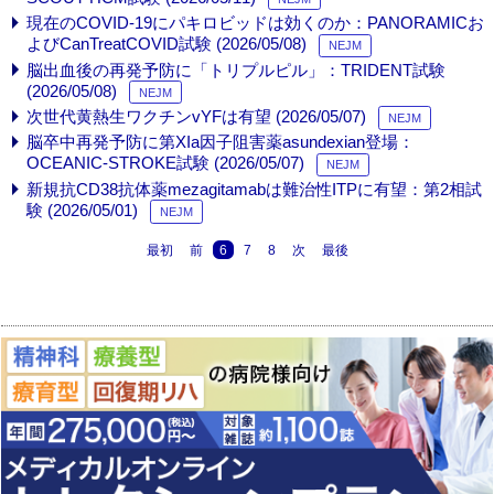
現在のCOVID-19にパキロビッドは効くのか：PANORAMICお
よびCanTreatCOVID試験 (2026/05/08)
NEJM
脳出血後の再発予防に「トリプルピル」：TRIDENT試験
(2026/05/08)
NEJM
次世代黄熱生ワクチンvYFは有望 (2026/05/07)
NEJM
脳卒中再発予防に第XIa因子阻害薬asundexian登場：
OCEANIC-STROKE試験 (2026/05/07)
NEJM
新規抗CD38抗体薬mezagitamabは難治性ITPに有望：第2相試
験 (2026/05/01)
NEJM
最初
前
6
7
8
次
最後