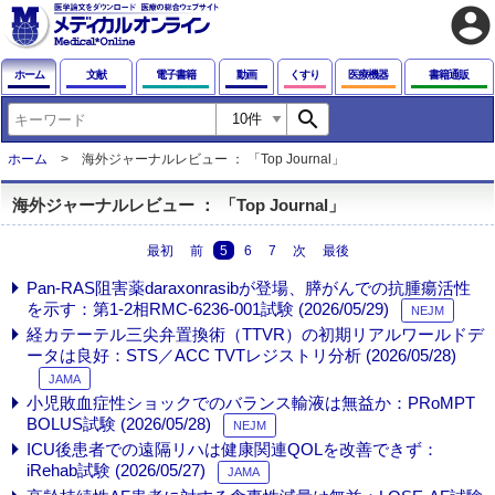
account_circle
ホーム
文献
電子書籍
動画
くすり
医療機器
書籍通販
search
ホーム
海外ジャーナルレビュー ： 「Top Journal」
海外ジャーナルレビュー ： 「Top Journal」
最初
前
5
6
7
次
最後
Pan-RAS阻害薬daraxonrasibが登場、膵がんでの抗腫瘍活性
を示す：第1-2相RMC-6236-001試験 (2026/05/29)
NEJM
経カテーテル三尖弁置換術（TTVR）の初期リアルワールドデ
ータは良好：STS／ACC TVTレジストリ分析 (2026/05/28)
JAMA
小児敗血症性ショックでのバランス輸液は無益か：PRoMPT
BOLUS試験 (2026/05/28)
NEJM
ICU後患者での遠隔リハは健康関連QOLを改善できず：
iRehab試験 (2026/05/27)
JAMA