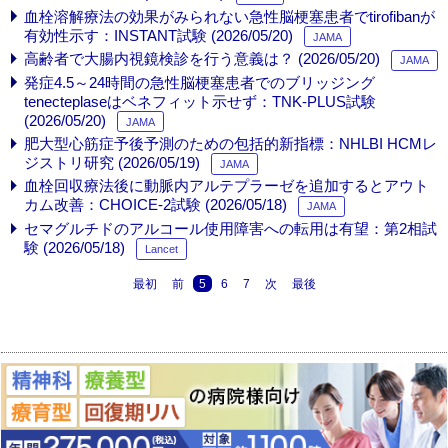
血栓溶解療法の効果がみられない急性脳梗塞患者でtirofibanが
有効性示す：INSTANT試験 (2026/05/20)
JAMA
高齢者で大腸内視鏡検診を行う意義は？ (2026/05/20)
JAMA
発症4.5～24時間の急性脳梗塞患者でのブリッジング
tenecteplaseはベネフィット示せず：TNK-PLUS試験
(2026/05/20)
JAMA
肥大型心筋症予後予測のための包括的新指標：NHLBI HCMレ
ジストリ研究 (2026/05/19)
JAMA
血栓回収療法後に動脈内アルテプラーゼを追加するとアウト
カム改善：CHOICE-2試験 (2026/05/18)
JAMA
セマグルチドのアルコール使用障害への転用は有望：第2相試
験 (2026/05/18)
Lancet
最初
前
5
6
7
次
最後