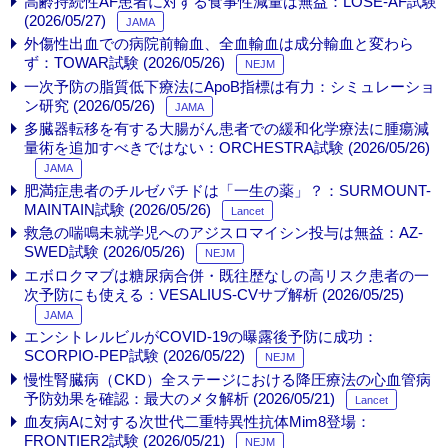
高齢持続性AF患者に対する食事性減量は無益：LOSE-AF試験
(2026/05/27)
JAMA
外傷性出血での病院前輸血、全血輸血は成分輸血と変わら
ず：TOWAR試験 (2026/05/26)
NEJM
一次予防の脂質低下療法にApoB指標は有力：シミュレーショ
ン研究 (2026/05/26)
JAMA
多臓器転移を有する大腸がん患者での緩和化学療法に腫瘍減
量術を追加すべきではない：ORCHESTRA試験 (2026/05/26)
JAMA
肥満症患者のチルゼパチドは「一生の薬」？：SURMOUNT-
MAINTAIN試験 (2026/05/26)
Lancet
救急の喘鳴未就学児へのアジスロマイシン投与は無益：AZ-
SWED試験 (2026/05/26)
NEJM
エボロクマブは糖尿病合併・既往歴なしの高リスク患者の一
次予防にも使える：VESALIUS-CVサブ解析 (2026/05/25)
JAMA
エンシトレルビルがCOVID-19の曝露後予防に成功：
SCORPIO-PEP試験 (2026/05/22)
NEJM
慢性腎臓病（CKD）全ステージにおける降圧療法の心血管病
予防効果を確認：最大のメタ解析 (2026/05/21)
Lancet
血友病Aに対する次世代二重特異性抗体Mim8登場：
FRONTIER2試験 (2026/05/21)
NEJM