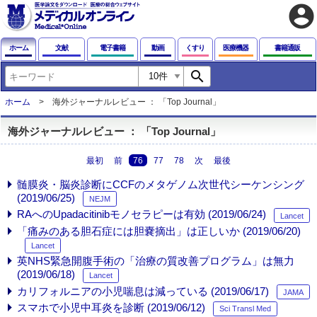
account_circle
ホーム
文献
電子書籍
動画
くすり
医療機器
書籍通販
search
ホーム
海外ジャーナルレビュー ： 「Top Journal」
海外ジャーナルレビュー ： 「Top Journal」
最初
前
76
77
78
次
最後
髄膜炎・脳炎診断にCCFのメタゲノム次世代シーケンシング
(2019/06/25)
NEJM
RAへのUpadacitinibモノセラピーは有効 (2019/06/24)
Lancet
「痛みのある胆石症には胆嚢摘出」は正しいか (2019/06/20)
Lancet
英NHS緊急開腹手術の「治療の質改善プログラム」は無力
(2019/06/18)
Lancet
カリフォルニアの小児喘息は減っている (2019/06/17)
JAMA
スマホで小児中耳炎を診断 (2019/06/12)
Sci Transl Med