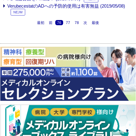
VerubecestatのADへの予防的使用は有害無益 (2019/05/08)
NEJM
最初
前
76
77
78
次
最後