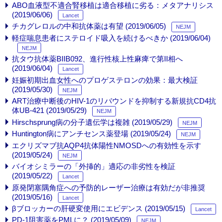
ABO血液型不適合腎移植は適合移植に劣る：メタアナリシス
(2019/06/06)
Lancet
チカグレロルの中和抗体薬は有望 (2019/06/05)
NEJM
軽症喘息患者にステロイド吸入を続けるべきか (2019/06/04)
NEJM
抗タウ抗体薬BIIB092、進行性核上性麻痺で第II相へ
(2019/06/04)
Lancet
妊娠初期出血女性へのプロゲステロンの効果：最大検証
(2019/05/30)
NEJM
ART治療中断後のHIV-1のリバウンドを抑制する新規抗CD4抗
体UB-421 (2019/05/29)
NEJM
Hirschsprung病の分子遺伝学は複雑 (2019/05/29)
NEJM
Huntington病にアンチセンス薬登場 (2019/05/24)
NEJM
エクリズマブ抗AQP4抗体陽性NMOSDへの有効性を示す
(2019/05/24)
NEJM
バイオシミラーの「外挿的」適応の非劣性を検証
(2019/05/22)
Lancet
原発閉塞隅角症への予防的レーザー治療は有効だが非推奨
(2019/05/16)
Lancet
βブロッカーの肝硬変使用にエビデンス (2019/05/15)
Lancet
PD-1阻害薬をPMLに？ (2019/05/09)
NEJM