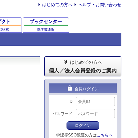
はじめての方へ
ヘルプ・お問い合わせ
ダクト
ブックセンター
器検索
医学書通販
はじめての方へ
個人／法人会員登録のご案内
lock
会員ログイン
ID
パスワード
ログイン
学認等SSO認証の方は
こちらへ