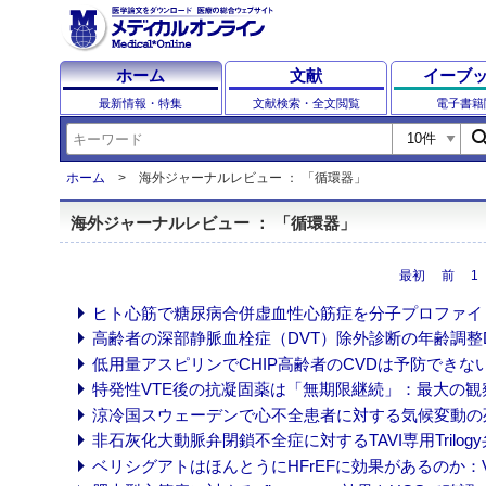
ホーム
文献
イーブ
最新情報・特集
文献検索・全文閲覧
電子書籍
sear
ホーム
海外ジャーナルレビュー ： 「循環器」
海外ジャーナルレビュー ： 「循環器」
最初
前
1
ヒト心筋で糖尿病合併虚血性心筋症を分子プロファイリング (
高齢者の深部静脈血栓症（DVT）除外診断の年齢調整Dダイ
低用量アスピリンでCHIP高齢者のCVDは予防できない (202
特発性VTE後の抗凝固薬は「無期限継続」：最大の観察研究 (
涼冷国スウェーデンで心不全患者に対する気候変動の死亡リス
非石灰化大動脈弁閉鎖不全症に対するTAVI専用Trilogy弁は有
ベリシグアトはほんとうにHFrEFに効果があるのか：VICTO