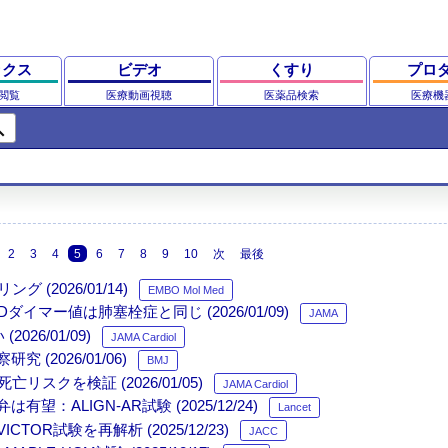
ックス
ビデオ
くすり
プロ
閲覧
医療動画視聴
医薬品検索
医療機
ch
2
3
4
5
6
7
8
9
10
次
最後
2026/01/14)
EMBO Mol Med
マー値は肺塞栓症と同じ (2026/01/09)
JAMA
6/01/09)
JAMA Cardiol
2026/01/06)
BMJ
クを検証 (2026/01/05)
JAMA Cardiol
望：ALIGN-AR試験 (2025/12/24)
Lancet
R試験を再解析 (2025/12/23)
JACC