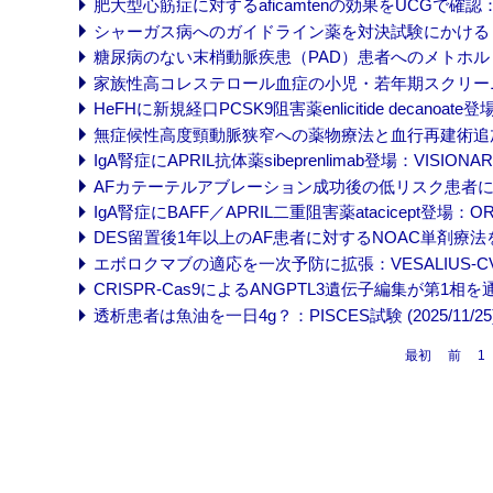
肥大型心筋症に対するaficamtenの効果をUCGで確認：MAPL
シャーガス病へのガイドライン薬を対決試験にかける：PARACH
糖尿病のない末梢動脈疾患（PAD）患者へのメトホルミンは無益
家族性高コレステロール血症の小児・若年期スクリーニングは
HeFHに新規経口PCSK9阻害薬enlicitide decanoate登場：
無症候性高度頸動脈狭窄への薬物療法と血行再建術追加を最新比
IgA腎症にAPRIL抗体薬sibeprenlimab登場：VISIONARY試
AFカテーテルアブレーション成功後の低リスク患者には長期
IgA腎症にBAFF／APRIL二重阻害薬atacicept登場：ORIGIN
DES留置後1年以上のAF患者に対するNOAC単剤療法を支持：A
エボロクマブの適応を一次予防に拡張：VESALIUS-CV試験 
CRISPR-Cas9によるANGPTL3遺伝子編集が第1相を通過 (
透析患者は魚油を一日4g？：PISCES試験 (2025/11/25
最初
前
1