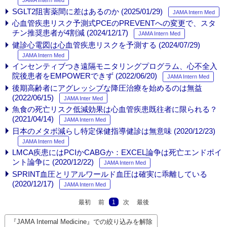
JAMA Intern Med
SGLT2阻害薬間に差はあるのか (2025/01/29)
JAMA Intern Med
心血管疾患リスク予測式PCEのPREVENTへの変更で、スタ
チン推奨患者が4割減 (2024/12/17)
JAMA Intern Med
健診心電図は心血管疾患リスクを予測する (2024/07/29)
JAMA Intern Med
インセンティブつき遠隔モニタリングプログラム、心不全入
院後患者をEMPOWERできず (2022/06/20)
JAMA Intern Med
後期高齢者にアグレッシブな降圧治療を始めるのは無益
(2022/06/15)
JAMA Inter Med
魚食の死亡リスク低減効果は心血管疾患既往者に限られる？
(2021/04/14)
JAMA Intern Med
日本のメタボ減らし特定保健指導健診は無意味 (2020/12/23)
JAMA Intern Med
LMCA疾患にはPCIかCABGか：EXCEL論争は死亡エンドポイ
ント論争に (2020/12/22)
JAMA Intern Med
SPRINT血圧とリアルワールド血圧は確実に乖離している
(2020/12/17)
JAMA Intern Med
最初
前
1
次
最後
『JAMA Internal Medicine』での絞り込みを解除