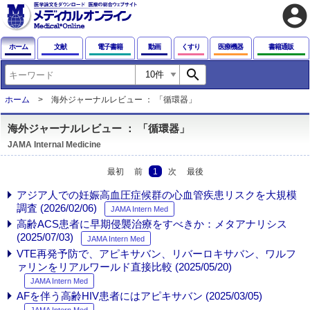
account_circle
ホーム
文献
電子書籍
動画
くすり
医療機器
書籍通販
search
ホーム
海外ジャーナルレビュー ： 「循環器」
海外ジャーナルレビュー ： 「循環器」
JAMA Internal Medicine
最初
前
1
次
最後
アジア人での妊娠高血圧症候群の心血管疾患リスクを大規模
調査 (2026/02/06)
JAMA Intern Med
高齢ACS患者に早期侵襲治療をすべきか：メタアナリシス
(2025/07/03)
JAMA Intern Med
VTE再発予防で、アピキサバン、リバーロキサバン、ワルフ
ァリンをリアルワールド直接比較 (2025/05/20)
JAMA Intern Med
AFを伴う高齢HIV患者にはアピキサバン (2025/03/05)