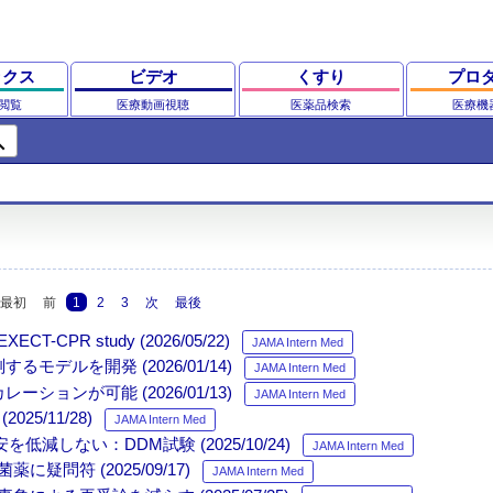
ックス
ビデオ
くすり
プロ
閲覧
医療動画視聴
医薬品検索
医療機
ch
最初
前
1
2
3
次
最後
 study (2026/05/22)
JAMA Intern Med
ルを開発 (2026/01/14)
JAMA Intern Med
ンが可能 (2026/01/13)
JAMA Intern Med
5/11/28)
JAMA Intern Med
しない：DDM試験 (2025/10/24)
JAMA Intern Med
符 (2025/09/17)
JAMA Intern Med