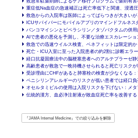
救急常駐薬剤師によるケア移行プログラムで薬剤有害事象によ
重症低Na血症の急速補正は死亡率低下と関連、浸透圧性脱髄
救急からの入院率は医師によってばらつきが大きいが、死亡率
ICUサバイバーにモバイルアプリのマインドフルネス介入：LIF
バンコマイシンとピペラシリン／タゾバクタムの併用は敗血症
AIで患者の悪化を予測し、不要な治療エスカレーションを減らす
救急での迅速ウイルス検査、ベネフィットは限定的か：メタア
死亡・ICU入室に至った入院患者の約2割に診断エラー (202
経口抗凝固療法中の脳梗塞患者へのアルテプラーゼ静注は安全 
高齢患者が救急で一晩待機させられると死亡リスクが増す (2
受診理由にCHFがあると肺塞栓の検査が少なくなる：アンカ
ペニシリンアレルギーのリスクが低い患者では経口負荷試験の
オセルタミビルの使用は入院リスクを下げない：メタアナリシス
伝統的漢方、血必浄注射液が敗血症死亡率を改善する：EXIT-S
『JAMA Internal Medicine』での絞り込みを解除