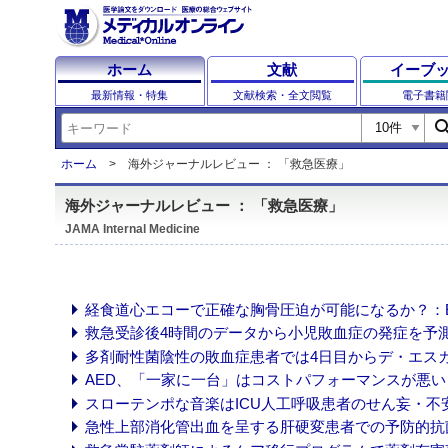
ホーム
文献
イーブ
最新情報・特集
文献検索・全文閲覧
電子書籍
sear
ホーム
海外ジャーナルレビュー ： 「救急医療」
海外ジャーナルレビュー ： 「救急医療」
JAMA Internal Medicine
経食道心エコーで正確な胸骨圧迫が可能になるか？：EXECT-CPR
救急受診後4時間のデータから小児敗血症の発症を予測するモデ
多剤耐性菌陰性の敗血症患者では4日目からデ・エスカレーショ
AED、「一家に一台」はコストパフォーマンスが悪い (202
スローテンポな音楽はICU人工呼吸患者のせん妄・不安を低減
急性上部消化管出血を呈する肝硬変患者での予防的抗菌薬に疑問