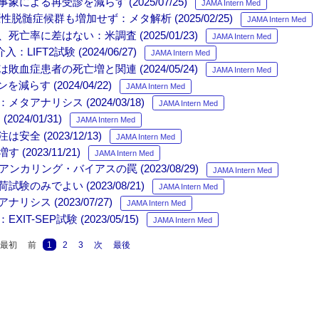
る再受診を減らす (2025/07/25)
JAMA Intern Med
症候群も増加せず：メタ解析 (2025/02/25)
JAMA Intern Med
に差はない：米調査 (2025/01/23)
JAMA Intern Med
T2試験 (2024/06/27)
JAMA Intern Med
患者の死亡増と関連 (2024/05/24)
JAMA Intern Med
 (2024/04/22)
JAMA Intern Med
ナリシス (2024/03/18)
JAMA Intern Med
4/01/31)
JAMA Intern Med
(2023/12/13)
JAMA Intern Med
023/11/21)
JAMA Intern Med
リング・バイアスの罠 (2023/08/29)
JAMA Intern Med
みでよい (2023/08/21)
JAMA Intern Med
 (2023/07/27)
JAMA Intern Med
EP試験 (2023/05/15)
JAMA Intern Med
最初
前
1
2
3
次
最後