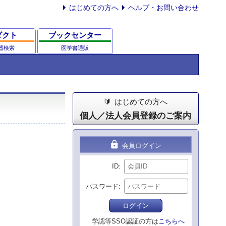
はじめての方へ
ヘルプ・お問い合わせ
ダクト
ブックセンター
器検索
医学書通販
はじめての方へ
個人／法人会員登録のご案内
lock
会員ログイン
ID
パスワード
ログイン
学認等SSO認証の方は
こちらへ