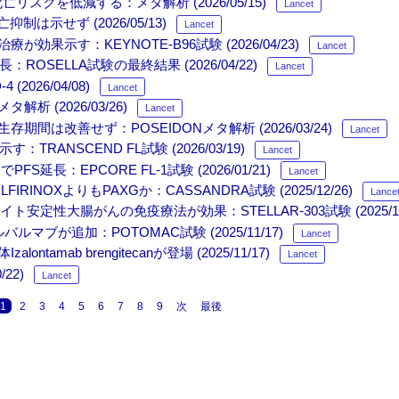
クを低減する：メタ解析 (2026/05/15)
Lancet
は示せず (2026/05/13)
Lancet
す：KEYNOTE-B96試験 (2026/04/23)
Lancet
ROSELLA試験の最終結果 (2026/04/22)
Lancet
026/04/08)
Lancet
(2026/03/26)
Lancet
改善せず：POSEIDONメタ解析 (2026/03/24)
Lancet
TRANSCEND FL試験 (2026/03/19)
Lancet
：EPCORE FL-1試験 (2026/01/21)
Lancet
OXよりもPAXGか：CASSANDRA試験 (2025/12/26)
Lance
ライト安定性大腸がんの免疫療法が効果：STELLAR-303試験 (2025/11
ブが追加：POTOMAC試験 (2025/11/17)
Lancet
ab brengitecanが登場 (2025/11/17)
Lancet
22)
Lancet
1
2
3
4
5
6
7
8
9
次
最後