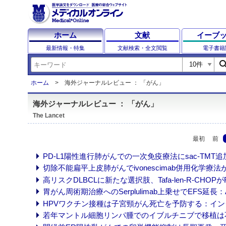
ホーム
文献
イーブ
最新情報・特集
文献検索・全文閲覧
電子書籍
sear
ホーム
海外ジャーナルレビュー ： 「がん」
海外ジャーナルレビュー ： 「がん」
The Lancet
最初
前
PD-L1陽性進行肺がんでの一次免疫療法にsac-TMT追加でPFS
切除不能扁平上皮肺がんでivonescimab併用化学療法が標準
高リスクDLBCLに新たな選択肢、Tafa-len-R-CHOPがR-C
胃がん周術期治療へのSerplulimab上乗せでEFS延長：ASTR
HPVワクチン接種は子宮頸がん死亡を予防する：イングランド
若年マントル細胞リンパ腫でのイブルチニブで移植は不要に：TR