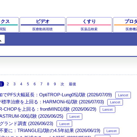
ックス
ビデオ
くすり
プロ
閲覧
医療動画視聴
医薬品検索
医療機
ch
1
2
3
4
5
6
7
8
9
次
最後
大幅延長：OptiTROP-Lung05試験 (2026/07/09)
Lancet
治療を上回る：HARMONi-6試験 (2026/07/03)
Lancet
HOPを上回る：frontMIND試験 (2026/06/29)
Lancet
UM-006試験 (2026/06/25)
Lancet
調査 (2026/06/23)
Lancet
IANGLE試験の4.5年結果 (2026/06/19)
Lancet