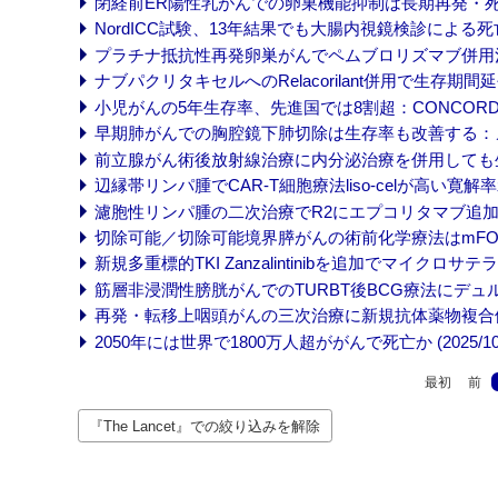
閉経前ER陽性乳がんでの卵巣機能抑制は長期再発・死亡リス
NordICC試験、13年結果でも大腸内視鏡検診による死亡抑制
プラチナ抵抗性再発卵巣がんでペムブロリズマブ併用治療が効果示
ナブパクリタキセルへのRelacorilant併用で生存期間延長：
小児がんの5年生存率、先進国では8割超：CONCORD-4 (2
早期肺がんでの胸腔鏡下肺切除は生存率も改善する：メタ解析 
前立腺がん術後放射線治療に内分泌治療を併用しても生存期間は
辺縁帯リンパ腫でCAR-T細胞療法liso-celが高い寛解率示す：
濾胞性リンパ腫の二次治療でR2にエプコリタマブ追加でPFS延長
切除可能／切除可能境界膵がんの術前化学療法はmFOLFIRIN
新規多重標的TKI Zanzalintinibを追加でマイクロサテ
筋層非浸潤性膀胱がんでのTURBT後BCG療法にデュルバルマ
再発・転移上咽頭がんの三次治療に新規抗体薬物複合体Izalontam
2050年には世界で1800万人超ががんで死亡か (2025/10/
最初
前
『The Lancet』での絞り込みを解除