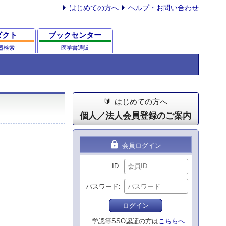
はじめての方へ
ヘルプ・お問い合わせ
ダクト
ブックセンター
器検索
医学書通販
はじめての方へ
個人／法人会員登録のご案内
lock
会員ログイン
ID
パスワード
ログイン
学認等SSO認証の方は
こちらへ