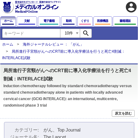
account_circle
ホーム
文献
電子書籍
動画
くすり
医療機器
書籍通販
search
ホーム
海外ジャーナルレビュー ： 「がん」
局所進行子宮頸がんへのCRT前に導入化学療法を行うと死亡4割減：
INTERLACE試験
局所進行子宮頸がんへのCRT前に導入化学療法を行うと死亡4
割減：INTERLACE試験
Induction chemotherapy followed by standard chemoradiotherapy versus
standard chemoradiotherapy alone in patients with locally advanced
cervical cancer (GCIG INTERLACE): an international, multicentre,
randomised phase 3 trial
原文を読む
カテゴリー
がん、Top Journal
ジャーナル名
The Lancet