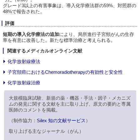
グレード3以上の有害事象は、導入化学療法群の59%、対照群の
48%で報告された。
評価
短期の導入化学療法の追加
により、局所進行子宮頸がんの生存
率を有意に改善した。新たな標準治療と考えられる。
関連するメディカルオンライン文献
化学放射線療法
子宮頚癌におけるChemoradiotherapyの有効性と安全性
化学放射線治療
大規模臨床試験、新規の薬・機器・手法・因子・メカニズ
ムの発見に関する文献を主に取り上げ、原文の要約と専属
医師のコメントを掲載。
（制作協力：
Silex 知の文献サービス
）
取り上げる主なジャーナル（がん）