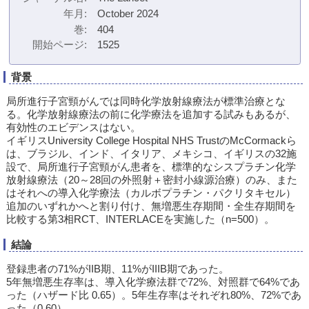
年月
October 2024
巻
404
開始ページ
1525
背景
局所進行子宮頸がんでは同時化学放射線療法が標準治療とな
る。化学放射線療法の前に化学療法を追加する試みもあるが、
有効性のエビデンスはない。
イギリスUniversity College Hospital NHS TrustのMcCormackら
は、ブラジル、インド、イタリア、メキシコ、イギリスの32施
設で、局所進行子宮頸がん患者を、標準的なシスプラチン化学
放射線療法（20～28回の外照射＋密封小線源治療）のみ、また
はそれへの導入化学療法（カルボプラチン・パクリタキセル）
追加のいずれかへと割り付け、無増悪生存期間・全生存期間を
比較する第3相RCT、INTERLACEを実施した（n=500）。
結論
登録患者の71%がIIB期、11%がIIIB期であった。
5年無増悪生存率は、導入化学療法群で72%、対照群で64%であ
った（ハザード比 0.65）。5年生存率はそれぞれ80%、72%であ
った（0.60）。