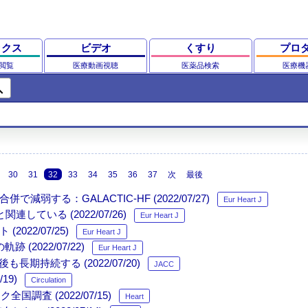
ックス
ビデオ
くすり
プロ
閲覧
医療動画視聴
医薬品検索
医療機
ch
30
31
32
33
34
35
36
37
次
最後
併で減弱する：GALACTIC-HF (2022/07/27)
Eur Heart J
ている (2022/07/26)
Eur Heart J
022/07/25)
Eur Heart J
(2022/07/22)
Eur Heart J
期持続する (2022/07/20)
JACC
19)
Circulation
査 (2022/07/15)
Heart