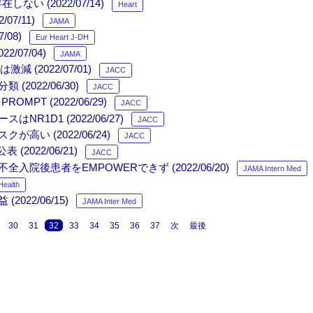
 (2022/07/14)
Heart
7/11)
JAMA
08)
Eur Heart J-DH
2/07/04)
JAMA
 (2022/07/01)
JACC
 (2022/06/30)
JACC
T (2022/06/29)
JACC
D1 (2022/06/27)
JACC
 (2022/06/24)
JACC
022/06/21)
JACC
後患者をEMPOWERできず (2022/06/20)
JAMA Intern Med
Health
22/06/15)
JAMA Inter Med
30
31
32
33
34
35
36
37
次
最後