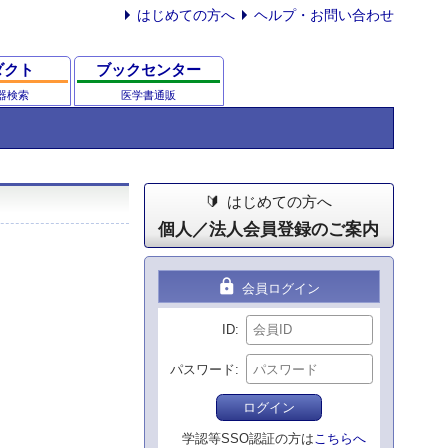
はじめての方へ
ヘルプ・お問い合わせ
ダクト
ブックセンター
器検索
医学書通販
はじめての方へ
個人／法人会員登録のご案内
lock
会員ログイン
ID
パスワード
ログイン
学認等SSO認証の方は
こちらへ