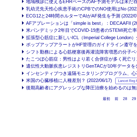
地域検診に使えるEHRベースのAF予測モデルは未だ存在しない
乳幼児先天性心疾患手術のCPBでのNO使用はNo (2022/0
ECG12と24時間ホルターでAIがAF発生を予測 (2022/07/
AFアブレーションは「simple is best」：DECAAFII (202
米パンデミック2年目でCOVID-19患者のSTEMI死亡率は激減
拡張型心筋症に新しいICL（Imperial College London）分類
ポップアップアラートがHF管理のガイドライン遵守をPROMP
シフト勤務による心筋梗塞後再灌流障害増悪の分子ベースはNR1
たこつぼ心筋症：男性はより若く合併症が多く死亡リスクが高い
遺伝性大動脈疾患レジストリGenTACが10年データを公表 (2
インセンティブつき遠隔モニタリングプログラム、心不全入院
米国の心臓移植に人種差別？ (2022/06/17)
Lancet Reg 
後期高齢者にアグレッシブな降圧治療を始めるのは無益 (20
最初
前
28
29