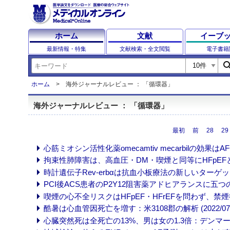
ホーム
文献
イーブ
最新情報・特集
文献検索・全文閲覧
電子書籍
sear
ホーム
海外ジャーナルレビュー ： 「循環器」
海外ジャーナルレビュー ： 「循環器」
最初
前
28
29
心筋ミオシン活性化薬omecamtiv mecarbilの効果はAF合
拘束性肺障害は、高血圧・DM・喫煙と同等にHFpEFと関連し
時計遺伝子Rev-erbαは抗血小板療法の新しいターゲット (2
PCI後ACS患者のP2Y12阻害薬アドヒアランスに五つの軌跡 
喫煙の心不全リスクはHFpEF・HFrEFを問わず、禁煙後も長
酷暑は心血管因死亡を増す：米3108郡の解析 (2022/07/
心臓突然死は全死亡の13%、男は女の1.3倍：デンマーク全国調