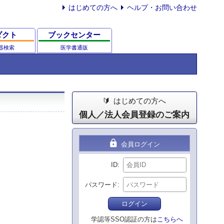
はじめての方へ
ヘルプ・お問い合わせ
ダクト
ブックセンター
器検索
医学書通販
はじめての方へ
個人／法人会員登録のご案内
lock
会員ログイン
ID
パスワード
ログイン
学認等SSO認証の方は
こちらへ