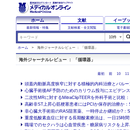
ホーム
文献
イーブ
最新情報・特集
文献検索・全文閲覧
電子書籍
sear
ホーム
海外ジャーナルレビュー ： 「循環器」
海外ジャーナルレビュー ： 「循環器」
最初
前
10
11
頭蓋内動脈高度狭窄に対する積極的内科治療とバルーン血管形成
心臓手術後AF予防のためのカリウム投与にエビデンスなし：TIG
二次性MRに対するMitraClipTEERを外科手術と比較：MATT
高齢非ST上昇心筋梗塞患者にはPCIか保存的治療か：SENIOR-
非心臓大手術前のRAS阻害薬、一時停止か継続か?：Stop-or-N
重度低酸素血症に対する長期酸素療法は、一日15時間でよい：R
職場でのセクハラは心血管疾患・糖尿病リスクを上昇させる：