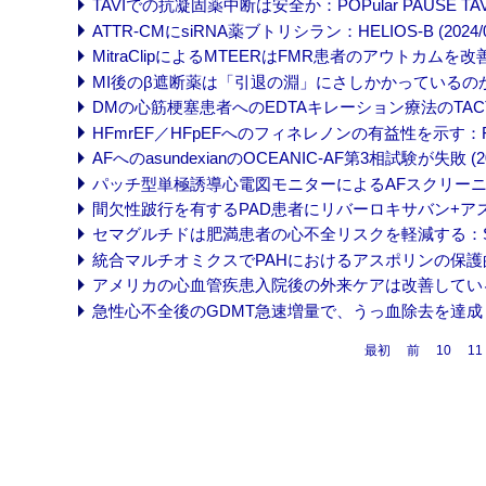
TAVIでの抗凝固薬中断は安全か：POPular PAUSE TAVI (2
ATTR-CMにsiRNA薬ブトリシラン：HELIOS-B (2024/09
MitraClipによるMTEERはFMR患者のアウトカムを改善するか
MI後のβ遮断薬は「引退の淵」にさしかかっているのか：ABY
DMの心筋梗塞患者へのEDTAキレーション療法のTACT試験、
HFmrEF／HFpEFへのフィネレノンの有益性を示す：FINEAR
AFへのasundexianのOCEANIC-AF第3相試験が失敗 (202
パッチ型単極誘導心電図モニターによるAFスクリーニングで脳
間欠性跛行を有するPAD患者にリバーロキサバン+アスピリン：
セマグルチドは肥満患者の心不全リスクを軽減する：SELECT
統合マルチオミクスでPAHにおけるアスポリンの保護的役割を
アメリカの心血管疾患入院後の外来ケアは改善しているが、格
急性心不全後のGDMT急速増量で、うっ血除去を達成：STRO
最初
前
10
11