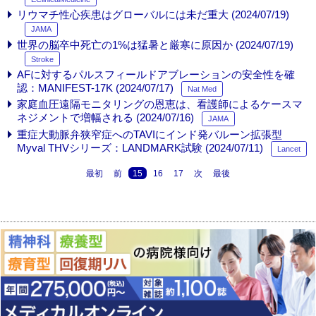
リウマチ性心疾患はグローバルには未だ重大 (2024/07/19)
JAMA
世界の脳卒中死亡の1%は猛暑と厳寒に原因か (2024/07/19)
Stroke
AFに対するパルスフィールドアブレーションの安全性を確
認：MANIFEST-17K (2024/07/17)
Nat Med
家庭血圧遠隔モニタリングの恩恵は、看護師によるケースマ
ネジメントで増幅される (2024/07/16)
JAMA
重症大動脈弁狭窄症へのTAVIにインド発バルーン拡張型
Myval THVシリーズ：LANDMARK試験 (2024/07/11)
Lancet
最初
前
15
16
17
次
最後