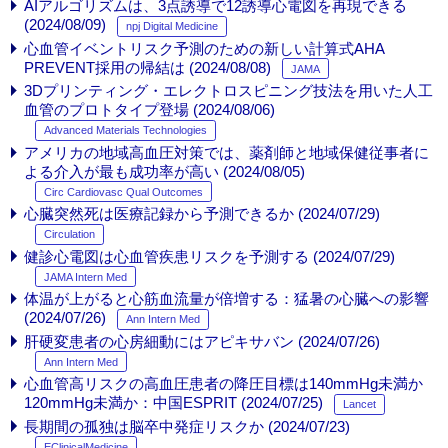
AIアルゴリズムは、3点誘導で12誘導心電図を再現できる
(2024/08/09)
npj Digital Medicine
心血管イベントリスク予測のための新しい計算式AHA
PREVENT採用の帰結は (2024/08/08)
JAMA
3Dプリンティング・エレクトロスピニング技法を用いた人工
血管のプロトタイプ登場 (2024/08/06)
Advanced Materials Technologies
アメリカの地域高血圧対策では、薬剤師と地域保健従事者に
よる介入が最も成功率が高い (2024/08/05)
Circ Cardiovasc Qual Outcomes
心臓突然死は医療記録から予測できるか (2024/07/29)
Circulation
健診心電図は心血管疾患リスクを予測する (2024/07/29)
JAMA Intern Med
体温が上がると心筋血流量が倍増する：猛暑の心臓への影響
(2024/07/26)
Ann Intern Med
肝硬変患者の心房細動にはアピキサバン (2024/07/26)
Ann Intern Med
心血管高リスクの高血圧患者の降圧目標は140mmHg未満か
120mmHg未満か：中国ESPRIT (2024/07/25)
Lancet
長期間の孤独は脳卒中発症リスクか (2024/07/23)
EClinicalMedicine