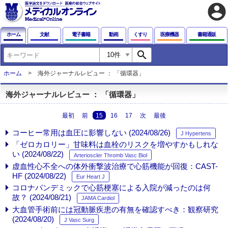
account_circle
ホーム
文献
電子書籍
動画
くすり
医療機器
書籍通販
search
ホーム
海外ジャーナルレビュー ： 「循環器」
海外ジャーナルレビュー ： 「循環器」
最初
前
15
16
17
次
最後
コーヒー常用は血圧に影響しない (2024/08/26)
J Hypertens
「ゼロカロリー」甘味料は血栓のリスクを増やすかもしれな
い (2024/08/22)
Arterioscler Thromb Vasc Biol
虚血性心不全への体外衝撃波治療で心筋機能が回復：CAST-
HF (2024/08/22)
Eur Heart J
コロナパンデミックで心筋梗塞による入院が減ったのは何
故？ (2024/08/21)
JAMA Cardiol
大血管手術前には冠動脈疾患の有無を確認すべき：観察研究
(2024/08/20)
J Vasc Surg