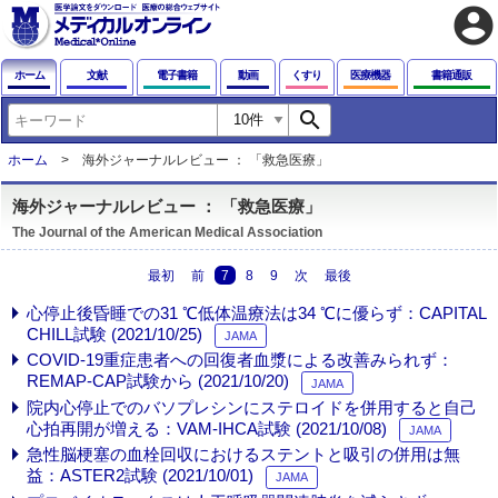
account_circle
ホーム
文献
電子書籍
動画
くすり
医療機器
書籍通販
search
ホーム
海外ジャーナルレビュー ： 「救急医療」
海外ジャーナルレビュー ： 「救急医療」
The Journal of the American Medical Association
最初
前
7
8
9
次
最後
心停止後昏睡での31 ℃低体温療法は34 ℃に優らず：CAPITAL
CHILL試験 (2021/10/25)
JAMA
COVID-19重症患者への回復者血漿による改善みられず：
REMAP-CAP試験から (2021/10/20)
JAMA
院内心停止でのバソプレシンにステロイドを併用すると自己
心拍再開が増える：VAM-IHCA試験 (2021/10/08)
JAMA
急性脳梗塞の血栓回収におけるステントと吸引の併用は無
益：ASTER2試験 (2021/10/01)
JAMA