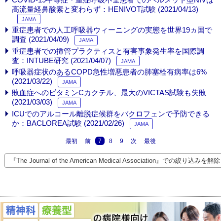
高流量経鼻酸素と変わらず：HENIVOT試験 (2021/04/13)
JAMA
重症患者での人工呼吸器ウィーニングの実態を世界19ヵ国で
調査 (2021/04/09)
JAMA
重症患者での挿管プラクティスと有害事象発生率を国際調
査：INTUBE研究 (2021/04/07)
JAMA
呼吸器症状のあるCOPD急性増悪患者の肺塞栓有病率は6%
(2021/03/22)
JAMA
敗血症へのビタミンCカクテル、最大のVICTAS試験も失敗
(2021/03/03)
JAMA
ICUでのアルコール離脱症候群をバクロフェンで予防できる
か：BACLOREA試験 (2021/02/26)
JAMA
最初
前
7
8
9
次
最後
『The Journal of the American Medical Association』での絞り込みを解除