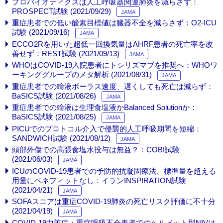
プロバイオティクスは人工呼吸器関連肺炎を減らさず：
PROSPECT試験 (2021/09/29)
JAMA
重症患者での低い酸素目標値は臓器不全を減らさず：O2-ICU
試験 (2021/09/16)
JAMA
ECCO2Rを用いた超低一回換気量はAHRF患者の死亡率を改
善せず：REST試験 (2021/09/13)
JAMA
WHOはCOVID-19入院患者にトシリズマブを推奨へ：WHOワ
ーキンググループのメタ解析 (2021/08/31)
JAMA
重症患者での輸液ボーラス速度、遅くしても死亡は減らず：
BaSICS試験 (2021/08/26)
JAMA
重症患者での輸液は生理食塩液かBalanced Solutionか：
BaSICS試験 (2021/08/25)
JAMA
PICUでのプロトコル介入で侵襲的人工呼吸期間を短縮：
SANDWICH試験 (2021/08/12)
JAMA
頭部外傷での高張食塩水投与は無益？：COBI試験
(2021/06/03)
JAMA
ICUのCOVID-19患者での予防的抗凝固療法、標準量を超える
用量にベネフィットなし：イランINSPIRATION試験
(2021/04/21)
JAMA
SOFAスコアは重症COVID-19肺炎の死亡リスク評価に不十分
(2021/04/19)
JAMA
COVID-19中等症・重症呼吸不全患者でのヘルメット型NIVは