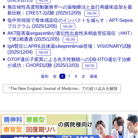
NEJM
無症候性高度頸動脈狭窄への薬物療法と血行再建術追加を最
新比較：CREST-2試験 (2025/12/09)
NEJM
低中所得国で母体感染症のインパクトを減らす：APT-Sepsis
プログラム (2025/12/05)
NEJM
AKT阻害薬engasertibが遺伝性出血性末梢血管拡張症（HHT）
で第1相通過 (2025/12/05)
NEJM
IgA腎症にAPRIL抗体薬sibeprenlimab登場：VISIONARY試験
(2025/12/04)
NEJM
OTOF遺伝子変異による先天性難聴へのDB-OTO遺伝子治療
が成功：CHORD試験 (2025/12/03)
NEJM
最初
前
6
7
8
次
最後
『The New England Journal of Medicine』での絞り込みを解除