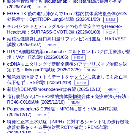
髄外性骨髄腫でもTalquetamab・Teclistamabの併用が有望
(2026/01/09)
NEJM
EGFR TKI後の進行肺がんでTrop-2標的抗体薬物複合体がOS
効果示す：OptiTROP-Lung04試験 (2026/01/09)
NEJM
チルゼパチドとデュラグルチドの心血管安全性をHead-to-
Head比較：SURPASS-CVOT試験 (2026/01/08)
NEJM
結核性髄膜炎に経口高用量リファンピンは無益：HARVEST
試験 (2026/01/07)
NEJM
ITPにB細胞標的薬ianalumab・エルトロンボパグ併用療法が登
場：VAYHIT2試験 (2026/01/05)
NEJM
ctDNAモニタリングで膀胱全摘後のアテゾリズマブ治療を決
定する：IMvigor011試験 (2025/12/25)
NEJM
緊急気管挿管でエトミデートをケタミンに変更しても死亡率
低下せず：RSI試験 (2025/12/19)
NEJM
新規抗DENV薬mosnodenvirは有望 (2025/12/19)
NEJM
進行膀胱がんにHER2標的抗体薬物複合体＋免疫療法が有効：
RC48-C016試験 (2025/12/18)
NEJM
PegcetacoplanをC3腎症・MPGNに使う：VALIANT試験
(2025/12/17)
NEJM
特発性正常圧水頭症（iNPH）に対するシャント術の歩行機能
改善効果をシャム手技対照RCTで確定：PENS試験
(2025/12/15)