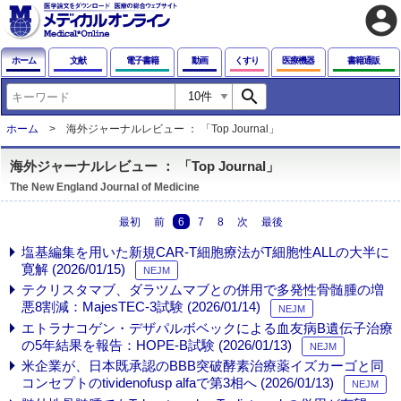
account_circle
ホーム
文献
電子書籍
動画
くすり
医療機器
書籍通販
search
ホーム
海外ジャーナルレビュー ： 「Top Journal」
海外ジャーナルレビュー ： 「Top Journal」
The New England Journal of Medicine
最初
前
6
7
8
次
最後
塩基編集を用いた新規CAR-T細胞療法がT細胞性ALLの大半に
寛解 (2026/01/15)
NEJM
テクリスタマブ、ダラツムマブとの併用で多発性骨髄腫の増
悪8割減：MajesTEC-3試験 (2026/01/14)
NEJM
エトラナコゲン・デザパルボベックによる血友病B遺伝子治療
の5年結果を報告：HOPE-B試験 (2026/01/13)
NEJM
米企業が、日本既承認のBBB突破酵素治療薬イズカーゴと同
コンセプトのtividenofusp alfaで第3相へ (2026/01/13)
NEJM