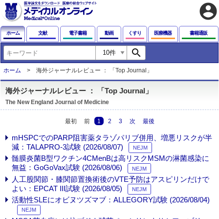
account_circle
ホーム
文献
電子書籍
動画
くすり
医療機器
書籍通販
search
ホーム
海外ジャーナルレビュー ： 「Top Journal」
海外ジャーナルレビュー ： 「Top Journal」
The New England Journal of Medicine
最初
前
1
2
3
次
最後
mHSPCでのPARP阻害薬タラゾパリブ併用、増悪リスクが半
減：TALAPRO-3試験 (2026/08/07)
NEJM
髄膜炎菌B型ワクチン4CMenBは高リスクMSMの淋菌感染に
無益：GoGoVax試験 (2026/08/06)
NEJM
人工股関節・膝関節置換術後のVTE予防はアスピリンだけで
よい：EPCAT III試験 (2026/08/05)
NEJM
活動性SLEにオビヌツズマブ：ALLEGORY試験 (2026/08/04)
NEJM