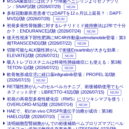
MSSA菌血症には抗ブドウ球菌ペニシリンよりセファゾリ
ン：SNAP試験 (2026/07/29)
NEJM
多枝冠動脈疾患患者ではDAPTを12ヵ月以上延長？：DAPT-
MVD試験 (2026/07/28)
NEJM
初発多発性骨髄腫に対するレナリドミド維持療法は2年で十分
か？：ENDURANCE試験 (2026/07/24)
NEJM
後天性視床下部性肥満にMC4R作動薬setmelanotide登場：第3
相TRANSCEND試験 (2026/07/22)
NEJM
切除可能なALK陽性肺がんで術後Ensartinibが大きな効果：
ELEVATE試験 (2026/07/21)
NEJM
吸入トレプロスチニルは特発性肺線維症にも使える：第3相
TETON-1試験 (2026/07/21)
NEJM
軟骨無形成症児に経口薬infigratinib登場：PROPEL 3試験
(2026/07/15)
NEJM
RET陽性肺がんへのセルペルカチニブ、術後補助使用でもベ
ネフィット示す：LIBRETTO-432試験 (2026/07/15)
NEJM
初発の再発型多発性硬化症（RMS）にリツキシマブを使う：
OVERLORD-MS試験 (2026/07/14)
NEJM
HAEで、初のin vivo CRISPR遺伝子治療が成功：第3相
HAELO試験 (2026/07/10)
NEJM
淡明細胞型腎細胞がんでの術後補助ペムブロリズマブにベル
ズチファン追加で無病生存率改善：LITESPARK-022試験