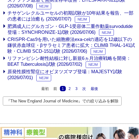
(2026/07/08)
NEJM
チサゲンレクルユーセルの初期試験が10年結果を報告、一部
の患者には治癒も (2026/07/07)
NEJM
肥満成人にグルカゴン・GLP-1受容体二重作動薬survodutide
登場：SYNCHRONIZE-1試験 (2026/07/06)
NEJM
CRISPR-Cas9を用いた細胞療法exa-celの適応を12歳以下の
鎌状赤血球症・βサラセミア患者に拡大：CLIMB THAL-141試
験・CLIMB SCD-151試験 (2026/07/06)
NEJM
リファンピシン耐性結核に対し新規6ヵ月治療戦略を開発：
BEAT Tuberculosis試験 (2026/07/02)
NEJM
原発性膜性腎症にオビヌツズマブ登場：MAJESTY試験
(2026/07/01)
NEJM
最初
前
1
2
3
次
最後
『The New England Journal of Medicine』での絞り込みを解除