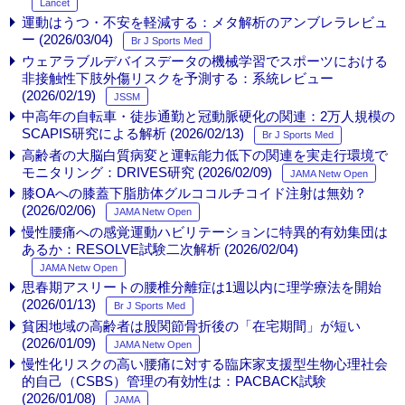
Lancet
運動はうつ・不安を軽減する：メタ解析のアンブレラレビュ
ー (2026/03/04)
Br J Sports Med
ウェアラブルデバイスデータの機械学習でスポーツにおける
非接触性下肢外傷リスクを予測する：系統レビュー
(2026/02/19)
JSSM
中高年の自転車・徒歩通勤と冠動脈硬化の関連：2万人規模の
SCAPIS研究による解析 (2026/02/13)
Br J Sports Med
高齢者の大脳白質病変と運転能力低下の関連を実走行環境で
モニタリング：DRIVES研究 (2026/02/09)
JAMA Netw Open
膝OAへの膝蓋下脂肪体グルココルチコイド注射は無効？
(2026/02/06)
JAMA Netw Open
慢性腰痛への感覚運動ハビリテーションに特異的有効集団は
あるか：RESOLVE試験二次解析 (2026/02/04)
JAMA Netw Open
思春期アスリートの腰椎分離症は1週以内に理学療法を開始
(2026/01/13)
Br J Sports Med
貧困地域の高齢者は股関節骨折後の「在宅期間」が短い
(2026/01/09)
JAMA Netw Open
慢性化リスクの高い腰痛に対する臨床家支援型生物心理社会
的自己（CSBS）管理の有効性は：PACBACK試験
(2026/01/08)
JAMA