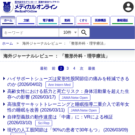
account_circle
ホーム
文献
電子書籍
動画
くすり
医療機器
書籍通販
search
ホーム
海外ジャーナルレビュー ： 「整形外科・理学療法」
海外ジャーナルレビュー ： 「整形外科・理学療法」
最初
前
2
3
4
次
最後
ハイサポートシューズは変形性股関節症の痛みを軽減できる
のか (2026/04/02)
Ann Intern Med
高齢女性における筋力と死亡リスク：身体活動量を超えた生
存への影響 (2026/03/17)
JAMA Netw Open
高強度サーキットトレーニングと睡眠指導二重介入で若年女
性の睡眠を改善 (2026/03/11)
JAMA Netw Open
自律型義肢の動作速度は「中庸」に：VRによる検証
(2026/03/10)
Sci Rep
現代の人工股関節は「90%の患者で30年もつ」 (2026/03/09)