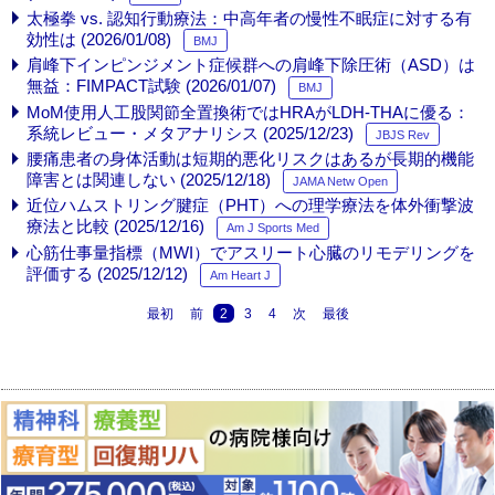
太極拳 vs. 認知行動療法：中高年者の慢性不眠症に対する有
効性は (2026/01/08)
BMJ
肩峰下インピンジメント症候群への肩峰下除圧術（ASD）は
無益：FIMPACT試験 (2026/01/07)
BMJ
MoM使用人工股関節全置換術ではHRAがLDH-THAに優る：
系統レビュー・メタアナリシス (2025/12/23)
JBJS Rev
腰痛患者の身体活動は短期的悪化リスクはあるが長期的機能
障害とは関連しない (2025/12/18)
JAMA Netw Open
近位ハムストリング腱症（PHT）への理学療法を体外衝撃波
療法と比較 (2025/12/16)
Am J Sports Med
心筋仕事量指標（MWI）でアスリート心臓のリモデリングを
評価する (2025/12/12)
Am Heart J
最初
前
2
3
4
次
最後