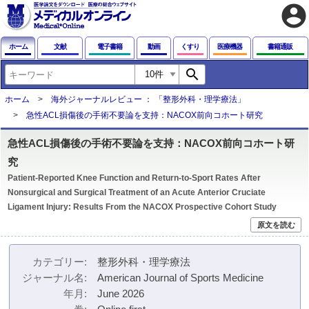
account_circle
ホーム
文献
電子書籍
動画
くすり
医療機器
書籍通販
search
ホーム
海外ジャーナルレビュー ： 「整形外科・理学療法」
急性ACL損傷後の手術不要論を支持：NACOX前向コホート研究
急性ACL損傷後の手術不要論を支持：NACOX前向コホート研
究
Patient-Reported Knee Function and Return-to-Sport Rates After
Nonsurgical and Surgical Treatment of an Acute Anterior Cruciate
Ligament Injury: Results From the NACOX Prospective Cohort Study
原文を読む
カテゴリー
整形外科・理学療法
ジャーナル名
American Journal of Sports Medicine
年月
June 2026