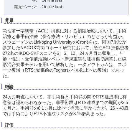
巻
Online first
開始ページ
Online first
背景
急性前十字靭帯（ACL）損傷に対する初期治療において、手術
治療と非手術治療（保存療法・リハビリ）のどちらが有益か。
スウェーデンのLinköping UniversityのCronéらは、同国7施設が
参加したNACOX前向コホート研究において、急性ACL損傷患者
272名のIKDC-SKFスコアを3、6、12、24ヵ月目に収集し、年
齢・性別・受傷前活動レベル・新規重篤な膝損傷で調整した線
形混合効果モデルを用いて解析した。一次アウトカムは、スポ
ーツ復帰（RTS: 受傷前のTegnerレベル以上への復帰）であっ
た。
結論
24ヵ月時点において、非手術群と手術群の間でRTS達成率に有
意差は認められなかった。非手術群はRTS達成までの期間が3.5
ヵ月と、手術群の8.1ヵ月に比べて有意に早かったが、26～40歳
では手術によりRTS不達成リスクが3.15倍高まった。
評価