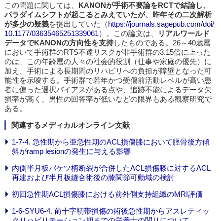
この問題に関しては、
KANONが手術不要論をRCTで結論し、
パラダイムシフトが起こるとみえていたが、昨年その二次解析
が多少の疑義
を提出していた（
https://journals.sagepub.com/doi/
10.1177/03635465251339061
）。この論文は、
リアルワールド
データでKANONの方向性を支持
したものである。26～40歳層
において手術群のRTS不達リスクが非手術群の3.15倍に上った
のは、この年齢層の人々の社会的役割（仕事や家庭の優先）に
加え、手術による長期間のリハビリへの負担が障壁となった可
能性を示唆する。手術群で若年かつ受傷前活動レベルが高い患
者に偏った選択バイアスがある点や、追跡不能によるデータ欠
損率が高く、男性の回答率が低いなどの限界もある観察研究で
ある。
関連するメディカルオンライン文献
1-7-4. 急性期から亜急性期のACL損傷膝において脛骨後方傾
斜がramp lesionの発生に与える影響
内側半月板バケツ柄断裂が合併したACL損傷膝に対するACL
再建および半月板縫合術後の膝関節可動域の検討
初回急性期ACL損傷膝における前外側支持組織のMRI評価
1-6-SYU6-4. 前十字靭帯損傷の術後急性期からアスレティッ
クリハビリテーション期までの栄養士の関りについて