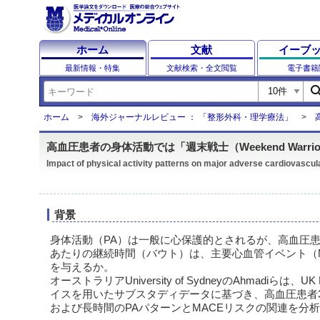
ホーム
文献
イーブ
最新情報・特集
文献検索・全文閲覧
電子書籍
sear
ホーム
海外ジャーナルレビュー ： 「整形外科・理学療法」
高血圧患者の身体活動では「週末戦士（Weekend Warri
Impact of physical activity patterns on major adverse cardiovascula
背景
身体活動（PA）は一般に心保護的とされるが、高血圧患
あたりの継続時間（バウト）は、主要心血管イベント（
を与えるか。
オーストラリアUniversity of SydneyのAhmadiらは、
イスを用いたサブスタディデータに基づき、高血圧患者38
および長時間のPAパターンとMACEリスクの関連を分