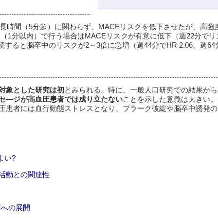
・長時間（5分超）に関わらず、MACEリスクを低下させたが、高強
（1分以内）で行う場合はMACEリスクが有意に低下（週22分でリ
ると脳卒中のリスクが2～3倍に急増（週44分でHR 2.06、週64分で
対象とした研究は初
とみられる。特に、一般人口研究での結果から
うメッセ―ジが高血圧患者では成り立たない
ことを示した意義は大きい。
圧患者には血行動態ストレスとなり、プラーク破綻や脳卒中誘発の
よい?
活動との関連性
床への展開