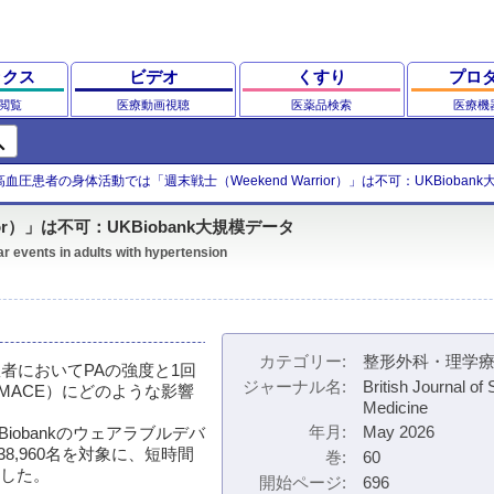
ックス
ビデオ
くすり
プロ
閲覧
医療動画視聴
医薬品検索
医療機
ch
高血圧患者の身体活動では「週末戦士（Weekend Warrior）」は不可：UKBioban
or）」は不可：UKBiobank大規模データ
r events in adults with hypertension
カテゴリー
整形外科・理学
者においてPAの強度と1回
ジャーナル名
British Journal of 
MACE）にどのような影響
Medicine
年月
May 2026
UK Biobankのウェアラブルデバ
,960名を対象に、短時間
巻
60
析した。
開始ページ
696