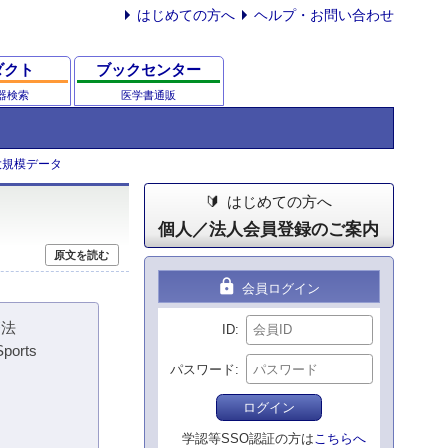
はじめての方へ
ヘルプ・お問い合わせ
ダクト
ブックセンター
器検索
医学書通販
k大規模データ
はじめての方へ
個人／法人会員登録のご案内
原文を読む
lock
会員ログイン
療法
ID
Sports
パスワード
ログイン
学認等SSO認証の方は
こちらへ