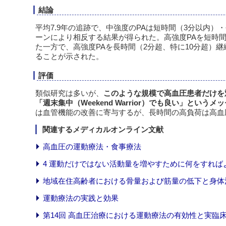
結論
平均7.9年の追跡で、中強度のPAは短時間（3分以内）
ーンにより相反する結果が得られた。高強度PAを短時間
た一方で、高強度PAを長時間（2分超、特に10分超）継続す
ることが示された。
評価
類似研究は多いが、
このような規模で高血圧患者だけを
「週末集中（Weekend Warrior）でも良い」とい
は血管機能の改善に寄与するが、長時間の高負荷は高血
関連するメディカルオンライン文献
高血圧の運動療法・食事療法
4 運動だけではない活動量を増やすために何をすれば
地域在住高齢者における骨量および筋量の低下と身体
運動療法の実践と効果
第14回 高血圧治療における運動療法の有効性と実臨