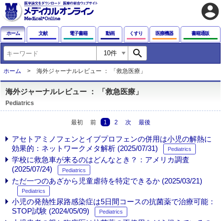
account_circle
ホーム
文献
電子書籍
動画
くすり
医療機器
書籍通販
search
ホーム
海外ジャーナルレビュー ： 「救急医療」
海外ジャーナルレビュー ： 「救急医療」
Pediatrics
最初
前
1
2
次
最後
アセトアミノフェンとイブプロフェンの併用は小児の解熱に
効果的：ネットワークメタ解析 (2025/07/31)
Pediatrics
学校に救急車が来るのはどんなとき？：アメリカ調査
(2025/07/24)
Pediatrics
ただ一つのあざから児童虐待を特定できるか (2025/03/21)
Pediatrics
小児の発熱性尿路感染症は5日間コースの抗菌薬で治療可能：
STOP試験 (2024/05/09)
Pediatrics