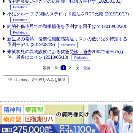
市中肺炎疑い小児での抗菌薬、転帰改善せず (2020/03/31)
Pediatrics
小児クループで3種のステロイド療法をRCT比較 (2019/10/17)
Pediatrics
鈍的外傷小児での頸椎損傷を予測する因子は？ (2019/08/30)
Pediatrics
新生児の発熱、侵襲性細菌感染症リスクの低い児を特定する
予測モデル (2019/08/29)
Pediatrics
未就学児の異物誤飲による救急受診：過去20年で全米75万
件、最多はコイン (2019/05/13)
Pediatrics
最初
前
1
2
次
最後
『Pediatrics』での絞り込みを解除