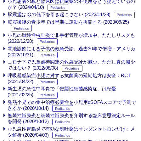
小児患者の親と臨床医は抗菌薬の不使用をどう捉えているの
か？ (2024/04/10)
Pediatrics
脳震盪はIQの低下を引き起こさない (2023/11/28)
Pediatrics
脳震盪後の青少年では早期に運動を再開する (2023/09/25)
Pediatrics
小児の単純性虫垂炎で非手術管理が増加中、ただしリスクも
(2022/12/28)
Pediatrics
電池誤飲による子供の救急受診、過去30年で倍増：アメリカ
(2022/10/31)
Pediatrics
コロナ下で児童虐待関連の救急受診が減少、ただし真の減少
ではない？ (2022/08/08)
Pediatrics
呼吸器感染症小児に対する抗菌薬の延期処方は安全：RCT
(2021/04/22)
Pediatrics
新生児の急性中耳炎で「侵襲性細菌感染症」は杞憂
(2021/02/25)
Pediatrics
発熱小児での集中治療必要性を小児用qSOFAスコアで予測で
きるか (2020/10/14)
Pediatrics
無菌性髄膜炎と細菌性髄膜炎を弁別する臨床意思決定ルール
を開発 (2020/10/12)
Pediatrics
小児急性胃腸炎で有効な制吐薬はオンダンセトロンだけ：メ
タ解析 (2020/04/03)
Pediatrics