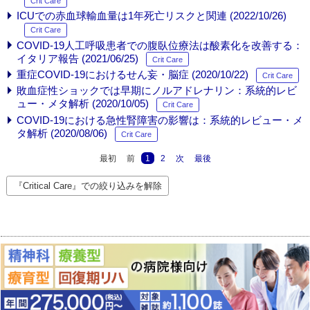
Crit Care
ICUでの赤血球輸血量は1年死亡リスクと関連 (2022/10/26)
Crit Care
COVID-19人工呼吸患者での腹臥位療法は酸素化を改善する：
イタリア報告 (2021/06/25)
Crit Care
重症COVID-19におけるせん妄・脳症 (2020/10/22)
Crit Care
敗血症性ショックでは早期にノルアドレナリン：系統的レビ
ュー・メタ解析 (2020/10/05)
Crit Care
COVID-19における急性腎障害の影響は：系統的レビュー・メ
タ解析 (2020/08/06)
Crit Care
最初
前
1
2
次
最後
『Critical Care』での絞り込みを解除