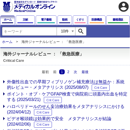
account_circle
ホーム
文献
電子書籍
動画
くすり
医療機器
書籍通販
search
ホーム
海外ジャーナルレビュー ： 「救急医療」
海外ジャーナルレビュー ： 「救急医療」
Critical Care
最初
前
1
2
次
最後
外傷性出血での早期フィブリノゲン補充療法は無益か：系統
的レビュー・メタアナリシス (2025/08/07)
Crit Care
ポイント・オブ・ケアGFAP検査で病院前に頭蓋内出血を特定
する (2025/03/21)
Crit Care
ハロペリドールのせん妄治療効果をメタアナリシスにかける
(2024/04/12)
Crit Care
ビデオ喉頭鏡は効果的で安全 メタアナリシスが結論
(2024/02/06)
Crit Care