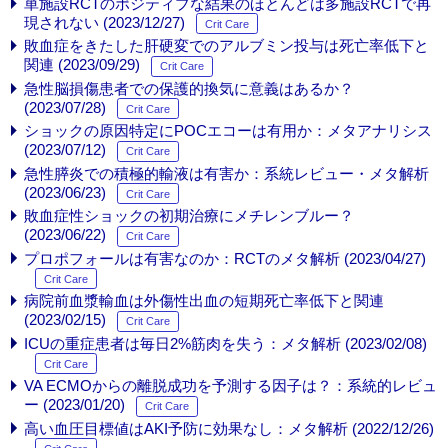
単施設RCTのポジティブな結果のほとんどは多施設RCTで再
現されない (2023/12/27)
Crit Care
敗血症をきたした肝硬変でのアルブミン投与は死亡率低下と
関連 (2023/09/29)
Crit Care
急性脳損傷患者での保護的換気に意義はあるか？
(2023/07/28)
Crit Care
ショックの原因特定にPOCエコーは有用か：メタアナリシス
(2023/07/12)
Crit Care
急性膵炎での積極的輸液は有害か：系統レビュー・メタ解析
(2023/06/23)
Crit Care
敗血症性ショックの初期治療にメチレンブルー？
(2023/06/22)
Crit Care
プロポフォールは有害なのか：RCTのメタ解析 (2023/04/27)
Crit Care
病院前血漿輸血は外傷性出血の短期死亡率低下と関連
(2023/02/15)
Crit Care
ICUの重症患者は毎日2%筋肉を失う：メタ解析 (2023/02/08)
Crit Care
VA ECMOからの離脱成功を予測する因子は？：系統的レビュ
ー (2023/01/20)
Crit Care
高い血圧目標値はAKI予防に効果なし：メタ解析 (2022/12/26)