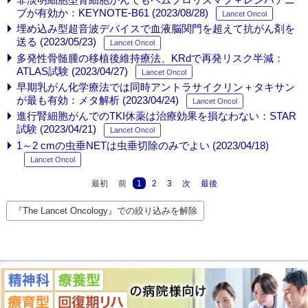
ブが有効か：KEYNOTE-B61 (2023/08/28)
Lancet Oncol
埋め込み型超音波デバイスで血液脳関門を超えて抗がん剤を
送る (2023/05/23)
Lancet Oncol
多発性骨髄腫の移植後維持療法、KRdで再発リスク半減：
ATLAS試験 (2023/04/27)
Lancet Oncol
早期乳がん化学療法では同時アントラサイクリン＋タキサン
が最も有効：メタ解析 (2023/04/24)
Lancet Oncol
進行腎細胞がんでのTKI休薬は治療効果を損なわない：STAR
試験 (2023/04/21)
Lancet Oncol
1～2 cmの虫垂NETは虫垂切除のみでよい (2023/04/18)
Lancet Oncol
最初
前
1
2
3
次
最後
『The Lancet Oncology』での絞り込みを解除