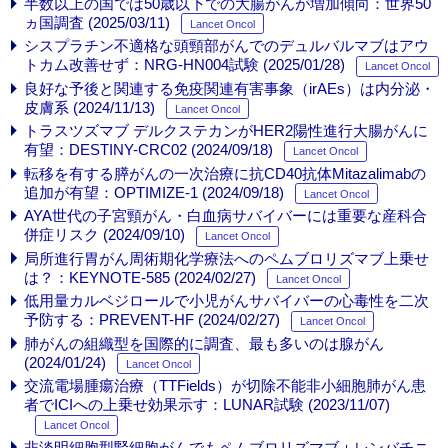
半数以上の国では50歳以下での大腸がんが増加傾向：世界50
ヵ国調査 (2025/03/11)
Lancet Oncol
シスプラチン不適格な頭頸部がんでのデュルバルマブはアウ
トカム改善せず：NRG-HN004試験 (2025/01/28)
Lancet Oncol
良好な予後と関連する免疫関連有害事象（irAEs）は内分泌・
皮膚系 (2024/11/13)
Lancet Oncol
トラスツズマブ デルクステカンがHER2陽性進行大腸がんに
有望：DESTINY-CRC02 (2024/09/18)
Lancet Oncol
転移を有する膵がんの一次治療に抗CD40抗体Mitazalimabの
追加が有望：OPTIMIZE-1 (2024/09/18)
Lancet Oncol
AYA世代の子宮頸がん・白血病サバイバーには重要な産科合
併症リスク (2024/09/10)
Lancet Oncol
局所進行胃がん周術期化学療法へのペムブロリズマブ上乗せ
は？：KEYNOTE-585 (2024/02/27)
Lancet Oncol
低用量カルベジロールで小児がんサバイバーの心毒性を二次
予防する：PREVENT-HF (2024/02/27)
Lancet Oncol
肺がんの組織型を国際的に調査、最も多いのは腺がん
(2024/01/24)
Lancet Oncol
交流電場腫瘍治療（TTFields）が切除不能非小細胞肺がん患
者でICIへの上乗せ効果示す：LUNAR試験 (2023/11/07)
Lancet Oncol
非淡明細胞型腎細胞がんでもペムブロリズマブ＋レンバチニ