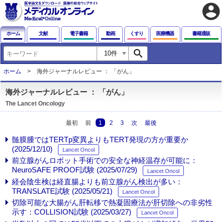
account_circle
ホーム
文献
電子書籍
動画
くすり
医療機器
書籍通販
search
ホーム
海外ジャーナルレビュー ： 「がん」
海外ジャーナルレビュー ： 「がん」
The Lancet Oncology
最初
前
1
2
3
次
最後
髄膜腫ではTERTp変異よりもTERT発現の方が重要か
(2025/12/10)
Lancet Oncol
前立腺がんロボット手術での安全な神経温存が可能に：
NeuroSAFE PROOF試験 (2025/07/29)
Lancet Oncol
経会陰生検は経直腸よりも前立腺がん検出が多い：
TRANSLATE試験 (2025/05/21)
Lancet Oncol
切除可能な大腸がん肝転移で熱凝固療法が肝切除への非劣性
示す：COLLISION試験 (2025/03/27)
Lancet Oncol