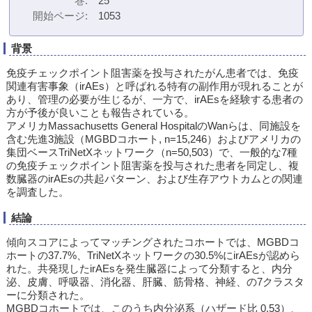
巻
25
開始ページ
1053
背景
免疫チェックポイント阻害薬を投与されたがん患者では、免疫
関連有害事象（irAEs）と呼ばれる特有の副作用が現れることが
あり、管理の必要が生じるが、一方で、irAEsを経験する患者の
方が予後が良いことも報告されている。
アメリカMassachusetts General HospitalのWanらは、同施設を
含む先進3施設（MGBDコホート, n=15,246）およびアメリカの
集団ベースTriNetXネットワーク（n=50,503）で、一般的な7種
の免疫チェックポイント阻害薬を投与された患者を同定し、複
数臓器のirAEsの共起パターン、および生存アウトカムとの関連
を調査した。
結論
傾向スコアによってマッチングされたコホートでは、MGBDコ
ホートの37.7%、TriNetXネットワークの30.5%にirAEsが認めら
れた。共発現したirAEsを発生臓器によって分類すると、内分
泌、皮膚、呼吸器、消化器、肝臓、筋骨格、神経、の7クラスタ
ーに分類された。
MGBDコホートでは、このうち内分泌系（ハザード比 0.53）、