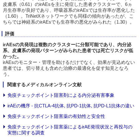
皮膚系（0.61）のirAEsを主に発症した患者クラスターで、6ヵ
月生存率が良好であり、呼吸器系のirAEsでは生存率が悪化した
（1.60）。TriNetXネットワークでも同様の傾向があったが、こ
ちらでは神経系のirAEsでも生存率の悪化がみられた（1.30）。
評価
irAEsの共発現は複数のクラスターに分類可能であり、内分泌
系、皮膚系の発現パターンがみられた患者では死亡リスクが低
かった。
irAEsのモニター・管理を助けるだけでなく、効果が見込めない
患者では、切り替えも含めた治療の最適化を促す知見となろ
う。
関連するメディカルオンライン文献
免疫チェックポイント阻害剤による内分泌有害事象
irAEの機序 - 抗CTLA-4抗体, 抗PD-1抗体, 抗PD-L1抗体の違い
免疫チェックポイント阻害薬の有効性と安全性
免疫チェックポイント阻害薬によるirAE発現状況と再投与の
実態に関する調査