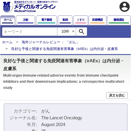
account_circle
ホーム
文献
電子書籍
動画
くすり
医療機器
書籍通販
search
ホーム
海外ジャーナルレビュー ： 「がん」
良好な予後と関連する免疫関連有害事象（irAEs）は内分泌・皮膚系
良好な予後と関連する免疫関連有害事象（irAEs）は内分泌・
皮膚系
Multi-organ immune-related adverse events from immune checkpoint
inhibitors and their downstream implications: a retrospective multicohort
study
原文を読む
カテゴリー
がん
ジャーナル名
The Lancet Oncology
年月
August 2024