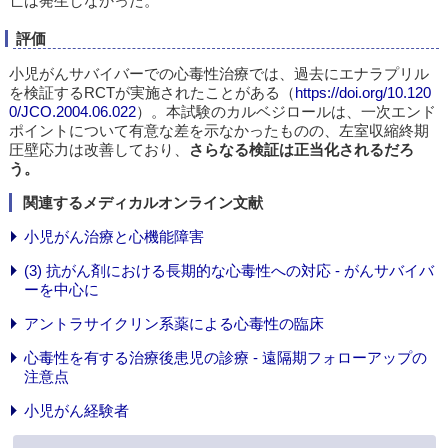
亡は発生しなかった。
評価
小児がんサバイバーでの心毒性治療では、過去にエナラプリル
を検証するRCTが実施されたことがある（
https://doi.org/10.120
0/JCO.2004.06.022
）。本試験のカルベジロールは、一次エンド
ポイントについて有意な差を示なかったものの、左室収縮終期
圧壁応力は改善しており、
さらなる検証は正当化されるだろ
う。
関連するメディカルオンライン文献
小児がん治療と心機能障害
(3) 抗がん剤における長期的な心毒性への対応 - がんサバイバ
ーを中心に
アントラサイクリン系薬による心毒性の臨床
心毒性を有する治療後患児の診療 - 遠隔期フォローアップの
注意点
小児がん経験者