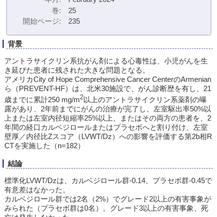
巻
25
開始ページ
235
背景
アントラサイクリン系抗がん剤による心毒性は、小児がんを生
き延びた患者に残された大きな問題となる。
アメリカCity of Hope Comprehensive Cancer CenterのArmenian
ら（PREVENT-HF）は、北米30施設で、がん診断歴を有し、21
2
歳までに累計250 mg/m
以上のアントラサイクリン系薬剤の曝
露があり、2年前までにがんの治療が完了し、左室駆出率50%以
上または左室内径短縮率25%以上、またはその両方の患者を、2
年間の経口カルベジロールまたはプラセボへと割り付け、左室
壁厚／内径比Zスコア（LVWT/Dz）への影響を評価する第2b相R
CTを実施した（n=182）
結論
標準化LVWT/Dzは、カルベジロール群-0.14、プラセボ群-0.45で
有意差はなかった。
カルベジロール群では2名（2%）でグレード2以上の有害事象が
みられた（プラセボ群は0名）。グレード3以上の有害事象、死