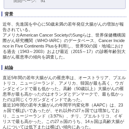
開始ページ
51
背景
近年、先進国を中心に50歳未満の若年発症大腸がんの増加が報
告されている。
アメリカAmerican Cancer SocietyのSungらは、世界保健機構国
際がん研究機関（WHO-IARC）のデータベース、Cancer Incide
nce in Five Continents Plusを利用し、世界50の国・地域におけ
る過去（1943～2003）および最近（2015～17）の診断年齢別大
腸がん罹患率の傾向を調査した。
結論
直近5年間の若年大腸がんの罹患率は、オーストラリア、プエル
トリコ、ニュージーランド、アメリカ、韓国が最も高く、ウガ
ンダとインドで最も低かった。高齢（50歳以上）大腸がんの罹
患率が最も高かったのはオランダとデンマークで、最も低かっ
たのは同じくウガンダとインドであった。
最近10年間の若年大腸がんの年間平均変化率（AAPC）は、23
ヵ国で横ばいであったが、それ以外の27ヵ国では増加してお
り、ニュージーランド（3.97%）、チリ、プエルトリコ、イギ
リスで最も高かった。この27ヵ国のうち、14ヵ国は高齢大腸が
んについては低下または横ばい傾向にあった。