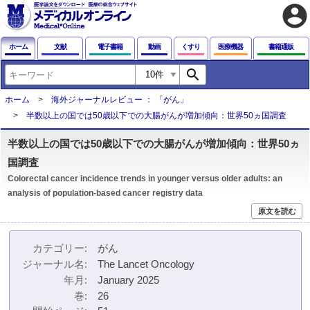
account_circle
ホーム
文献
電子書籍
動画
くすり
医療機器
書籍通販
search
ホーム
海外ジャーナルレビュー ： 「がん」
半数以上の国では50歳以下での大腸がんが増加傾向：世界50ヵ国調査
半数以上の国では50歳以下での大腸がんが増加傾向：世界50ヵ
国調査
Colorectal cancer incidence trends in younger versus older adults: an
analysis of population-based cancer registry data
原文を読む
カテゴリー
がん
ジャーナル名
The Lancet Oncology
年月
January 2025
巻
26