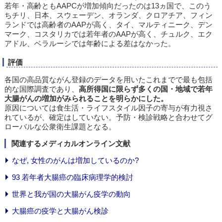
若年・高齢ともAAPCが増加傾向だったのは13ヵ国で、このう
ちチリ、日本、スウェーデン、オランダ、クロアチア、フィン
ランドでは高齢者のAAPが高く、タイ、マルティニーク、デン
マーク、コスタリカでは若年者のAAPが高く、チュルク、エク
アドル、ベラルーシでは年齢による差はなかった。
評価
各国の高品質ながん登録のデータを用いたこれまでで最も包括
的な国際調査であり、
高所得国に限らず多くの国・地域で若年
大腸がんの増加がみられることを明らかにした。
原因については食生活・ライフスタイル因子の寄与が有力視さ
れているが、確定はしていない。予防・検診戦略と合わせてグ
ローバルな公衆衛生課題となる。
関連するメディカルオンライン文献
なぜ, 女性のがんは増加しているのか?
93 若年者大腸癌の臨床病理学的検討
世界と我が国の大腸がん疫学の動向
大腸癌の疫学と大腸がん検診