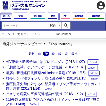
account_circle
ホーム
文献
電子書籍
動画
くすり
医療機器
書籍通販
search
ホーム
海外ジャーナルレビュー ： 「Top Journal」
海外ジャーナルレビュー ： 「Top Journal」
最初
前
79
80
81
次
最後
HIV患者のIRIS予防にはプレドニゾン (2018/11/27)
NEJM
「胎動低減」ケアパッケージは無益 (2018/11/19)
Lancet
淋病に新規経口抗菌薬zoliflodacin登場 (2018/11/16)
NEJM
熱帯リンパ性フィラリア症に決め手？ (2018/11/15)
NEJM
腹圧性尿失禁に対する中部尿道スリング手術のアウトカム：
最大調査 (2018/11/14)
JAMA
アメリカ病院の医療関連感染の現状 (2018/11/12)
NEJM
1型未熟児網膜症予防のためのミオイノシトールは有害無益
(2018/11/08)
JAMA