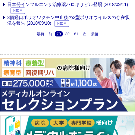
日本発インフルエンザ治療薬バロキサビル登場 (2018/09/11)
NEJM
3価経口ポリオワクチン中止後の2型ポリオウイルスの存在状
況を報告 (2018/09/10)
NEJM
最初
前
79
80
81
次
最後