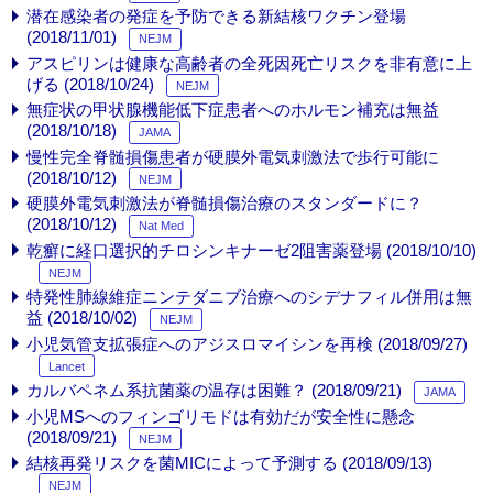
潜在感染者の発症を予防できる新結核ワクチン登場
(2018/11/01)
NEJM
アスピリンは健康な高齢者の全死因死亡リスクを非有意に上
げる (2018/10/24)
NEJM
無症状の甲状腺機能低下症患者へのホルモン補充は無益
(2018/10/18)
JAMA
慢性完全脊髄損傷患者が硬膜外電気刺激法で歩行可能に
(2018/10/12)
NEJM
硬膜外電気刺激法が脊髄損傷治療のスタンダードに？
(2018/10/12)
Nat Med
乾癬に経口選択的チロシンキナーゼ2阻害薬登場 (2018/10/10)
NEJM
特発性肺線維症ニンテダニブ治療へのシデナフィル併用は無
益 (2018/10/02)
NEJM
小児気管支拡張症へのアジスロマイシンを再検 (2018/09/27)
Lancet
カルバペネム系抗菌薬の温存は困難？ (2018/09/21)
JAMA
小児MSへのフィンゴリモドは有効だが安全性に懸念
(2018/09/21)
NEJM
結核再発リスクを菌MICによって予測する (2018/09/13)
NEJM