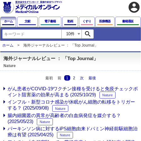
account_circle
ホーム
文献
電子書籍
動画
くすり
医療機器
書籍通販
search
ホーム
海外ジャーナルレビュー ： 「Top Journal」
海外ジャーナルレビュー ： 「Top Journal」
Nature
最初
前
1
2
次
最後
がん患者がCOVID-19ワクチン接種を受けると免疫チェックポ
イント阻害薬の効果が高まる (2025/10/29)
Nature
インフル・新型コロナ感染が休眠がん細胞の転移をトリガー
する？ (2025/09/08)
Nature
腸内細菌叢の異常が高齢者の白血病発症を媒介する？
(2025/05/23)
Nature
パーキンソン病に対するiPS細胞由来ドパミン神経前駆細胞治
療は有望 (2025/04/25)
Nature