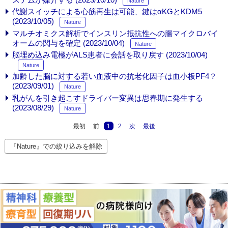
Nature
代謝スイッチによる心筋再生は可能、鍵はαKGとKDM5
(2023/10/05)
Nature
マルチオミクス解析でインスリン抵抗性への腸マイクロバイ
オームの関与を確定 (2023/10/04)
Nature
脳埋め込み電極がALS患者に会話を取り戻す (2023/10/04)
Nature
加齢した脳に対する若い血液中の抗老化因子は血小板PF4？
(2023/09/01)
Nature
乳がんを引き起こすドライバー変異は思春期に発生する
(2023/08/29)
Nature
最初
前
1
2
次
最後
『Nature』での絞り込みを解除