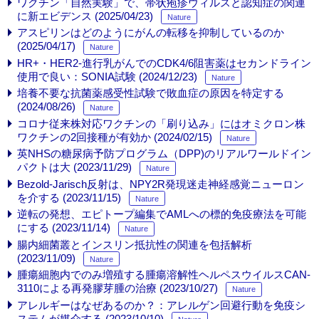
ワクチン「自然実験」で、帯状疱疹ウィルスと認知症の関連
に新エビデンス (2025/04/23)
Nature
アスピリンはどのようにがんの転移を抑制しているのか
(2025/04/17)
Nature
HR+・HER2-進行乳がんでのCDK4/6阻害薬はセカンドライン
使用で良い：SONIA試験 (2024/12/23)
Nature
培養不要な抗菌薬感受性試験で敗血症の原因を特定する
(2024/08/26)
Nature
コロナ従来株対応ワクチンの「刷り込み」にはオミクロン株
ワクチンの2回接種が有効か (2024/02/15)
Nature
英NHSの糖尿病予防プログラム（DPP)のリアルワールドイン
パクトは大 (2023/11/29)
Nature
Bezold-Jarisch反射は、NPY2R発現迷走神経感覚ニューロン
を介する (2023/11/15)
Nature
逆転の発想、エピトープ編集でAMLへの標的免疫療法を可能
にする (2023/11/14)
Nature
腸内細菌叢とインスリン抵抗性の関連を包括解析
(2023/11/09)
Nature
腫瘍細胞内でのみ増殖する腫瘍溶解性ヘルペスウイルスCAN-
3110による再発膠芽腫の治療 (2023/10/27)
Nature
アレルギーはなぜあるのか？：アレルゲン回避行動を免疫シ
ステムが媒介する (2023/10/10)