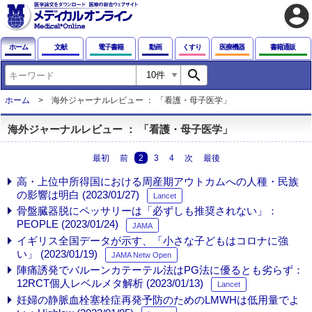
account_circle
ホーム
文献
電子書籍
動画
くすり
医療機器
書籍通販
search
ホーム
海外ジャーナルレビュー ： 「看護・母子医学」
海外ジャーナルレビュー ： 「看護・母子医学」
最初
前
2
3
4
次
最後
高・上位中所得国における周産期アウトカムへの人種・民族
の影響は明白 (2023/01/27)
Lancet
骨盤臓器脱にペッサリーは「必ずしも推奨されない」：
PEOPLE (2023/01/24)
JAMA
イギリス全国データが示す、「小さな子どもはコロナに強
い」 (2023/01/19)
JAMA Netw Open
陣痛誘発でバルーンカテーテル法はPG法に優るとも劣らず：
12RCT個人レベルメタ解析 (2023/01/13)
Lancet
妊婦の静脈血栓塞栓症再発予防のためのLMWHは低用量でよ