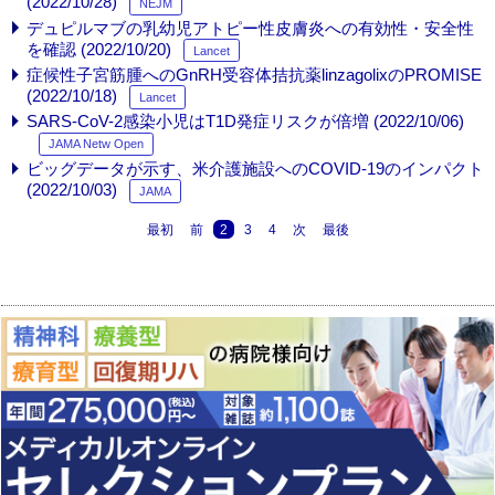
(2022/10/28)
NEJM
デュピルマブの乳幼児アトピー性皮膚炎への有効性・安全性
を確認 (2022/10/20)
Lancet
症候性子宮筋腫へのGnRH受容体拮抗薬linzagolixのPROMISE
(2022/10/18)
Lancet
SARS-CoV-2感染小児はT1D発症リスクが倍増 (2022/10/06)
JAMA Netw Open
ビッグデータが示す、米介護施設へのCOVID-19のインパクト
(2022/10/03)
JAMA
最初
前
2
3
4
次
最後