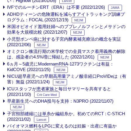
い：Highlow (2023/01/05)
Lancet
IVFでのルーチンERT（ERA）は不要 (2022/12/26)
JAMA
ADHDティーンの危険運転を減らすアイトラッキング訓練プ
ログラム：FOCAL (2022/12/19)
NEJM
米国オピオイド濫用妊婦へのブプレノルフィンとメサドンの
効果を大規模比較 (2022/12/07)
NEJM
小児型ポンペ病に対する子宮内酵素補充療法の概念を実証
(2022/12/06)
NEJM
オミクロン株流行期の米学校での全員マスク着用義務の解除
は、感染者の4.5%増に帰結した (2022/12/01)
NEJM
6ヵ月～5歳児にModernamRNA-1273ワクチンは有益：
KidCOVE (2022/11/25)
NEJM
NICU超早産児への早期高用量アミノ酸非経口ProVIDeは（有
害）無益 (2022/11/24)
NEJM
ICUスタッフが患者家族と毎日サマリーを共有すると
(2022/11/10)
Crit Care Med
早産新生児へのDHA投与を支持：N3PRO (2022/11/07)
NEJM
子宮頸部縫縮には単糸か編組糸か。初めてのRCT : C-STICH
(2022/11/02)
Lancet
バイオマス燃料をLPGに変えるのは妊娠・出産に有益か