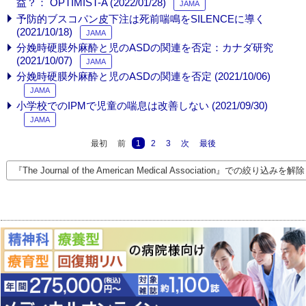
益？： OPTIMIST-A (2022/01/28)
JAMA
予防的ブスコパン皮下注は死前喘鳴をSILENCEに導く
(2021/10/18)
JAMA
分娩時硬膜外麻酔と児のASDの関連を否定：カナダ研究
(2021/10/07)
JAMA
分娩時硬膜外麻酔と児のASDの関連を否定 (2021/10/06)
JAMA
小学校でのIPMで児童の喘息は改善しない (2021/09/30)
JAMA
最初
前
1
2
3
次
最後
『The Journal of the American Medical Association』での絞り込みを解除