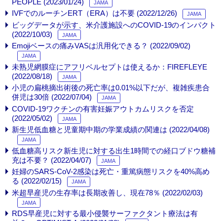
PEOPLE (2023/01/24)
JAMA
IVFでのルーチンERT（ERA）は不要 (2022/12/26)
JAMA
ビッグデータが示す、米介護施設へのCOVID-19のインパクト
(2022/10/03)
JAMA
Emojiベースの痛みVASは汎用化できる？ (2022/09/02)
JAMA
未熟児網膜症にアフリベルセプトは使えるか：FIREFLEYE
(2022/08/18)
JAMA
小児の扁桃摘出術後の死亡率は0.01%以下だが、複雑疾患合
併児は30倍 (2022/07/04)
JAMA
COVID-19ワクチンの有害妊娠アウトカムリスクを否定
(2022/05/02)
JAMA
新生児低血糖と児童期中期の学業成績の関連は (2022/04/08)
JAMA
低血糖高リスク新生児に対する出生1時間での経口ブドウ糖補
充は不要？ (2022/04/07)
JAMA
妊婦のSARS-CoV-2感染は死亡・重篤病態リスクを40%高め
る (2022/02/15)
JAMA
米超早産児の生存率は長期改善し、現在78％ (2022/02/03)
JAMA
RDS早産児に対する最小侵襲サーファクタント療法は有