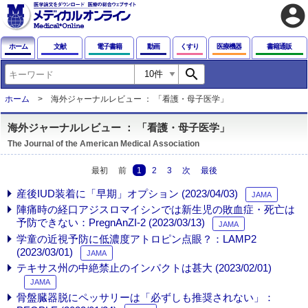
account_circle
ホーム
文献
電子書籍
動画
くすり
医療機器
書籍通販
search
ホーム
海外ジャーナルレビュー ： 「看護・母子医学」
海外ジャーナルレビュー ： 「看護・母子医学」
The Journal of the American Medical Association
最初
前
1
2
3
次
最後
産後IUD装着に「早期」オプション (2023/04/03)
JAMA
陣痛時の経口アジスロマイシンでは新生児の敗血症・死亡は
予防できない：PregnAnZI-2 (2023/03/13)
JAMA
学童の近視予防に低濃度アトロピン点眼？：LAMP2
(2023/03/01)
JAMA
テキサス州の中絶禁止のインパクトは甚大 (2023/02/01)
JAMA
骨盤臓器脱にペッサリーは「必ずしも推奨されない」：