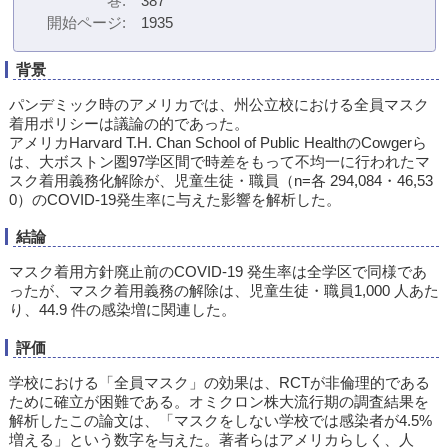
巻
387
開始ページ
1935
背景
パンデミック時のアメリカでは、州公立校における全員マスク
着用ポリシーは議論の的であった。
アメリカHarvard T.H. Chan School of Public HealthのCowgerら
は、大ボストン圏97学区間で時差をもって不均一に行われたマ
スク着用義務化解除が、児童生徒・職員（n=各 294,084・46,53
0）のCOVID-19発生率に与えた影響を解析した。
結論
マスク着用方針廃止前のCOVID-19 発生率は全学区で同様であ
ったが、マスク着用義務の解除は、児童生徒・職員1,000 人あた
り、44.9 件の感染増に関連した。
評価
学校における「全員マスク」の効果は、RCTが非倫理的である
ために確立が困難である。オミクロン株大流行期の調査結果を
解析したこの論文は、「マスクをしない学校では感染者が4.5%
増える」という数字を与えた。著者らはアメリカらしく、人