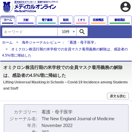
account_circle
ホーム
文献
電子書籍
動画
くすり
医療機器
書籍通販
search
ホーム
海外ジャーナルレビュー ： 「看護・母子医学」
オミクロン株流行期の米学校での全員マスク着用義務の解除は、感染者の
4.5%増に帰結した
オミクロン株流行期の米学校での全員マスク着用義務の解除
は、感染者の4.5%増に帰結した
Lifting Universal Masking in Schools－Covid-19 Incidence among Students
and Staff
原文を読む
カテゴリー
看護・母子医学
ジャーナル名
The New England Journal of Medicine
年月
November 2022