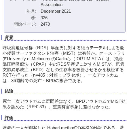
Association
年月
December 2021
巻
326
開始ページ
2478
背景
呼吸窮迫症候群（RDS）早産児に対する細カテーテルによる最
小侵襲サーファクタント治療（MIST）は有益か。オーストラリ
アUniversity of MelbourneのCarlinら（ OPTIMIST-A）は、持続
陽圧呼吸療法（CPAP）中のRDS早産児に対するMISTが、気管
支肺異形成症（BPD）なしの生存率を改善させるかを検証する
RCTを行った（n=485；対照：プラセボ）。一次アウトカム
は、36週齢での死亡・BPDの複合である。
結論
死亡一次アウトカムに群間差はなく、BPDアウトカムでMIST効
果を認めた（RR:0.83）。重篤有害事象に差はなかった。
評価
著者の一人が創案した"Hobart method"の本格的検証である。著