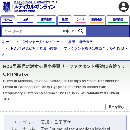
account_circle
ホーム
文献
電子書籍
動画
くすり
医療機器
書籍通販
search
ホーム
海外ジャーナルレビュー ： 「看護・母子医学」
RDS早産児に対する最小侵襲サーファクタント療法は有益？： OPTIMIST-
A
RDS早産児に対する最小侵襲サーファクタント療法は有益？：
OPTIMIST-A
Effect of Minimally Invasive Surfactant Therapy vs Sham Treatment on
Death or Bronchopulmonary Dysplasia in Preterm Infants With
Respiratory Distress Syndrome: The OPTIMIST-A Randomized Clinical
Trial
原文を読む
カテゴリー
看護・母子医学
ジャーナル名
The Journal of the American Medical