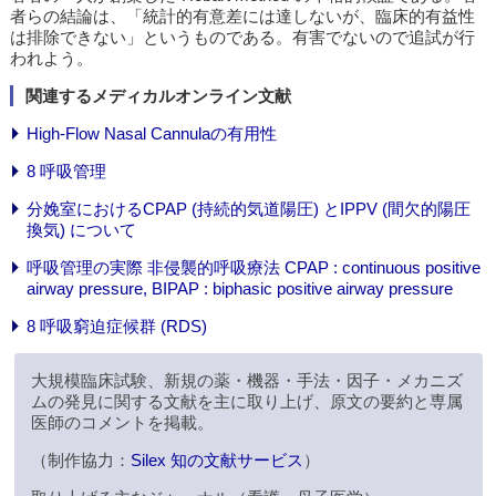
者らの結論は、「統計的有意差には達しないが、臨床的有益性
は排除できない」というものである。有害でないので追試が行
われよう。
関連するメディカルオンライン文献
High-Flow Nasal Cannulaの有用性
8 呼吸管理
分娩室におけるCPAP (持続的気道陽圧) とIPPV (間欠的陽圧
換気) について
呼吸管理の実際 非侵襲的呼吸療法 CPAP : continuous positive
airway pressure, BIPAP : biphasic positive airway pressure
8 呼吸窮迫症候群 (RDS)
大規模臨床試験、新規の薬・機器・手法・因子・メカニズ
ムの発見に関する文献を主に取り上げ、原文の要約と専属
医師のコメントを掲載。
（制作協力：
Silex 知の文献サービス
）