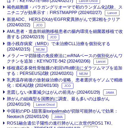
は？：KEYNOTE-585 (2024/02/27)
Lancet Oncol
褐色細胞腫・パラガングリオーマで初のランダム化試験、ス
ニチニブが効果示す：FIRSTMAPPP (2024/02/27)
Lancet
新規ADC、HER3-DXdがEGFR変異肺がんで第2相をクリア
(2024/02/22)
JCO
AML患者・造血幹細胞移植患者の腸内環境を細菌叢移植で改
善する (2024/02/19)
JCO
微小残存病変（MRD）で未治療CLL治療を個別化する
(2024/02/15)
NEJM
メラノーマ切除後の免疫療法にmRNAベースの個別化がんワ
クチンを追加：KEYNOTE-942 (2024/02/06)
Lancet
移植適応多発性骨髄腫の初回VRd療法にダラツムマブを追加
する：PERSEUS試験 (2024/02/01)
NEJM
乳房温存術後の放射線治療の省略、患者選択をゲノムで精緻
化：IDEA試験 (2024/01/30)
JCO
意図しない体重減少はがんの前兆か (2024/01/29)
JAMA
肺がんの組織型を国際的に調査、最も多いのは腺がん
(2024/01/24)
Lancet Oncol
中国初のPD-1阻害薬toripalimabが切除可能肺がんで効果：
Neotorch (2024/01/24)
JAMA
ROS1融合遺伝子陽性の進行肺がんに次世代ROS1 TKI、