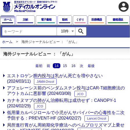
account_circle
ホーム
文献
電子書籍
動画
くすり
医療機器
書籍通販
search
ホーム
海外ジャーナルレビュー ： 「がん」
海外ジャーナルレビュー ： 「がん」
最初
前
14
15
16
次
最後
エストロゲン膣内投与は乳がん死亡を増やさない
(2024/03/11)
JAMA Oncol
アフェレーシス前のベンダムスチン投与はCAR-T細胞療法の
アウトカムに悪影響 (2024/03/08)
JCO
カナキヌマブの肺がん治療転用は成功せず：CANOPY-1
(2024/02/29)
JCO
低用量カルベジロールで小児がんサバイバーの心毒性を二次
予防する：PREVENT-HF (2024/02/27)
Lancet Oncol
局所進行胃がん周術期化学療法へのペムブロリズマブ上乗せ