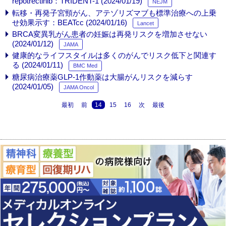
repotrectinib：TRIDENT-1 (2024/01/19)
NEJM
転移・再発子宮頸がん、アテゾリズマブも標準治療への上乗
せ効果示す：BEATcc (2024/01/16)
Lancet
BRCA変異乳がん患者の妊娠は再発リスクを増加させない
(2024/01/12)
JAMA
健康的なライフスタイルは多くのがんでリスク低下と関連す
る (2024/01/11)
BMC Med
糖尿病治療薬GLP-1作動薬は大腸がんリスクを減らす
(2024/01/05)
JAMA Oncol
最初
前
14
15
16
次
最後