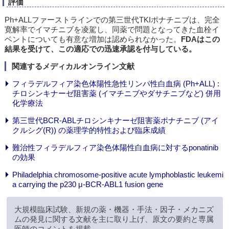
評価
Ph+ALLファーストラインでの第三世代TKIポナチニブは、完全
寛解率でイマチニブを凌駕し、同薬で問題となってきた血栓イ
ベントについても有意な増加は認められなかった。
FDAはこの
結果を受けて、この適応での迅速承認を付与している。
関連するメディカルオンライン文献
フィラデルフィア染色体陽性急性リンパ性白血病 (Ph+ALL) :
チロシンキナーゼ阻害薬 (イマチニブやダサチニブなど) 併用
化学療法
第三世代BCR-ABLチロシンキナーゼ阻害薬ポナチニブ (アイ
クルシグ(R)) の薬理学的特性および臨床成績
難治性フィラデルフィア染色体陽性白血病に対するponatinib
の効果
Philadelphia chromosome-positive acute lymphoblastic leukemi
a carrying the p230 μ-BCR-ABL1 fusion gene
大規模臨床試験、新規の薬・機器・手法・因子・メカニズ
ムの発見に関する文献を主に取り上げ、原文の要約と専属
医師のコメントを掲載。