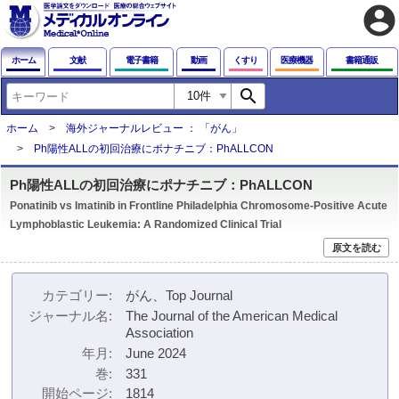
account_circle
ホーム
文献
電子書籍
動画
くすり
医療機器
書籍通販
search
ホーム
海外ジャーナルレビュー ： 「がん」
Ph陽性ALLの初回治療にポナチニブ：PhALLCON
Ph陽性ALLの初回治療にポナチニブ：PhALLCON
Ponatinib vs Imatinib in Frontline Philadelphia Chromosome-Positive Acute
Lymphoblastic Leukemia: A Randomized Clinical Trial
原文を読む
カテゴリー
がん、Top Journal
ジャーナル名
The Journal of the American Medical
Association
年月
June 2024
巻
331
開始ページ
1814