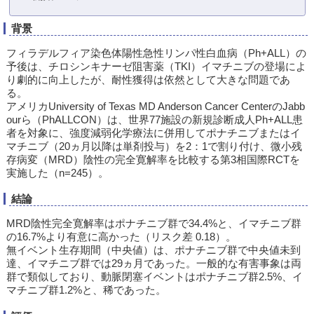
背景
フィラデルフィア染色体陽性急性リンパ性白血病（Ph+ALL）の
予後は、チロシンキナーゼ阻害薬（TKI）イマチニブの登場によ
り劇的に向上したが、耐性獲得は依然として大きな問題であ
る。
アメリカUniversity of Texas MD Anderson Cancer CenterのJabb
ourら（PhALLCON）は、世界77施設の新規診断成人Ph+ALL患
者を対象に、強度減弱化学療法に併用してポナチニブまたはイ
マチニブ（20ヵ月以降は単剤投与）を2：1で割り付け、微小残
存病変（MRD）陰性の完全寛解率を比較する第3相国際RCTを
実施した（n=245）。
結論
MRD陰性完全寛解率はポナチニブ群で34.4%と、イマチニブ群
の16.7%より有意に高かった（リスク差 0.18）。
無イベント生存期間（中央値）は、ポナチニブ群で中央値未到
達、イマチニブ群では29ヵ月であった。一般的な有害事象は両
群で類似しており、動脈閉塞イベントはポナチニブ群2.5%、イ
マチニブ群1.2%と、稀であった。