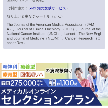
（制作協力：
Silex 知の文献サービス
）
取り上げる主なジャーナル（がん）
The Journal of the American Medical Association（JAM
A）、Journal of Clinical Oncology （JCO）、Journal of the
National Cancer Institute（JNCI）、Lancet、The New Engl
and Journal of Medicine（NEJM）、Cancer Research （C
ancer Res）