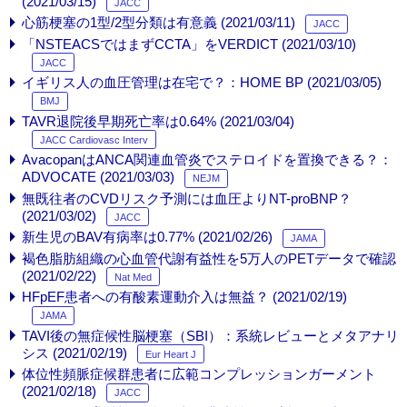
(2021/03/15)
JACC
心筋梗塞の1型/2型分類は有意義 (2021/03/11)
JACC
「NSTEACSではまずCCTA」をVERDICT (2021/03/10)
JACC
イギリス人の血圧管理は在宅で？：HOME BP (2021/03/05)
BMJ
TAVR退院後早期死亡率は0.64% (2021/03/04)
JACC Cardiovasc Interv
AvacopanはANCA関連血管炎でステロイドを置換できる？：
ADVOCATE (2021/03/03)
NEJM
無既往者のCVDリスク予測には血圧よりNT-proBNP？
(2021/03/02)
JACC
新生児のBAV有病率は0.77% (2021/02/26)
JAMA
褐色脂肪組織の心血管代謝有益性を5万人のPETデータで確認
(2021/02/22)
Nat Med
HFpEF患者への有酸素運動介入は無益？ (2021/02/19)
JAMA
TAVI後の無症候性脳梗塞（SBI）：系統レビューとメタアナリ
シス (2021/02/19)
Eur Heart J
体位性頻脈症候群患者に広範コンプレッションガーメント
(2021/02/18)
JACC