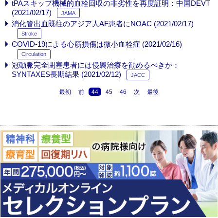
tPAスキップ機械的血栓回収の非劣性を再度証明：中国DEVT
(2021/02/17)
JAMA
消化管出血既往のアジア人AF患者にNOAC (2021/02/17)
Stroke
COVID-19による心筋損傷は微小血栓症 (2021/02/16)
Circulation
冠動脈完全閉塞患者には侵襲治療を勧めるべきか：
SYNTAXES長期結果 (2021/02/12)
JACC
最初
前
44
45
46
次
最後