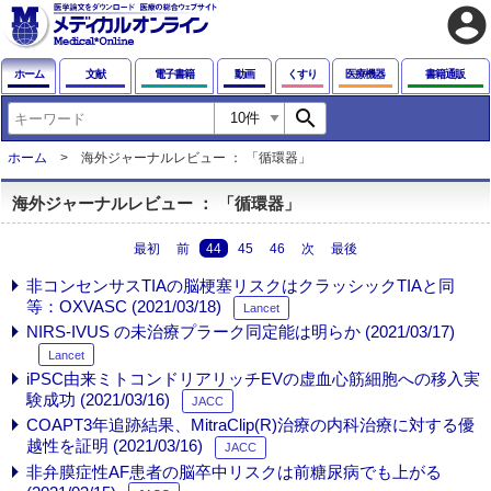
account_circle
ホーム
文献
電子書籍
動画
くすり
医療機器
書籍通販
search
ホーム
海外ジャーナルレビュー ： 「循環器」
海外ジャーナルレビュー ： 「循環器」
最初
前
44
45
46
次
最後
非コンセンサスTIAの脳梗塞リスクはクラッシックTIAと同
等：OXVASC (2021/03/18)
Lancet
NIRS-IVUS の未治療プラーク同定能は明らか (2021/03/17)
Lancet
iPSC由来ミトコンドリアリッチEVの虚血心筋細胞への移入実
験成功 (2021/03/16)
JACC
COAPT3年追跡結果、MitraClip(R)治療の内科治療に対する優
越性を証明 (2021/03/16)
JACC
非弁膜症性AF患者の脳卒中リスクは前糖尿病でも上がる