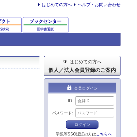
はじめての方へ
ヘルプ・お問い合わせ
ダクト
ブックセンター
器検索
医学書通販
はじめての方へ
個人／法人会員登録のご案内
lock
会員ログイン
ID
パスワード
ログイン
学認等SSO認証の方は
こちらへ