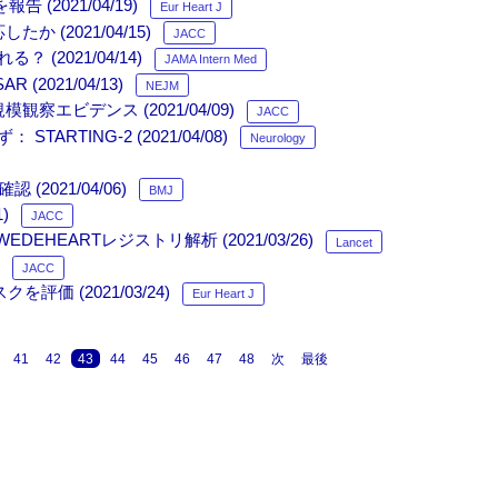
2021/04/19)
Eur Heart J
(2021/04/15)
JACC
2021/04/14)
JAMA Intern Med
(2021/04/13)
NEJM
ビデンス (2021/04/09)
JACC
TING-2 (2021/04/08)
Neurology
021/04/06)
BMJ
)
JACC
HEARTレジストリ解析 (2021/03/26)
Lancet
JACC
 (2021/03/24)
Eur Heart J
41
42
43
44
45
46
47
48
次
最後