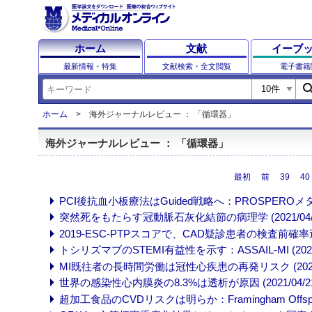
ホーム
文献
イーブ
最新情報・特集
文献検索・全文閲覧
電子書籍
sear
ホーム
海外ジャーナルレビュー ： 「循環器」
海外ジャーナルレビュー ： 「循環器」
最初
前
39
40
PCI後抗血小板療法はGuided戦略へ：PROSPEROメタアナ
突然死をもたらす冠動脈石灰化結節の病理学 (2021/04/3
2019-ESC-PTPスコアで、CAD疑診患者の検査前確率過大評
トシリズマブのSTEMI有益性を示す：ASSAIL-MI (2021/
MI既往者の長時間労働は冠性心疾患の再発リスク (2021/0
世界の感染性心内膜炎の8.3%は透析が原因 (2021/04/21
超加工食品のCVDリスクは明らか：Framingham Offspring