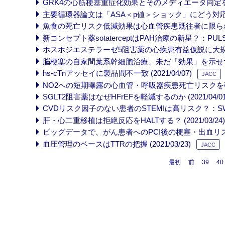
GRK4の心筋梗塞重症化効果とそのメディエータ同定を報告 (
主要循環器論文は「ASA＜p値＞ショック」にどう対応したか 
魚食の死亡リスク低減効果は心血管疾患既往者に限られる？ (
新コンセプト薬sotaterceptはPAH治療の新星？：PULSAR 
ホスホジエステラーゼ5阻害薬の心疾患有益仮説に大規模観察エ
脳梗塞の自家間葉系幹細胞治療、未だ「効果」を示せず： STAR
hs-cTnアッセイに製品間不一致 (2021/04/07)
JACC
NO2への短期曝露の心血管・呼吸器疾患死亡リスクを確認 (2
SGLT2阻害薬はなぜHFrEFを軽減するのか (2021/04/01
CVDリスク因子のない患者のSTEMIは高リスク？：SWEDE
肝・心二重移植は拒絶反応をHALTする？ (2021/03/24)
ビッグデータで、がん患者へのPCI後の梗塞・出血リスクを評価
血圧管理のベースはTTRの把握 (2021/03/23)
JACC
最初
前
39
40