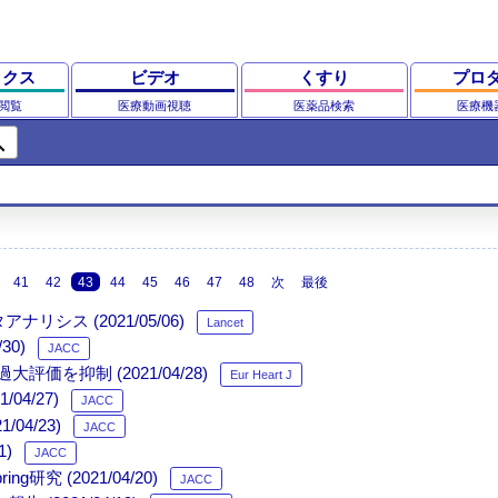
ックス
ビデオ
くすり
プロ
閲覧
医療動画視聴
医薬品検索
医療機
ch
41
42
43
44
45
46
47
48
次
最後
リシス (2021/05/06)
Lancet
0)
JACC
価を抑制 (2021/04/28)
Eur Heart J
04/27)
JACC
4/23)
JACC
)
JACC
研究 (2021/04/20)
JACC