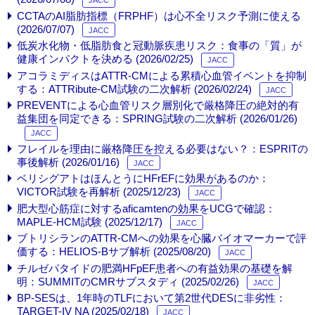
JACC
CCTAのAI脂肪指標（FRPHF）は心不全リスク予測に使える
(2026/07/07)
JACC
低炭水化物・低脂肪食と冠動脈疾患リスク：食事の「質」が
健康インパクトを決める (2026/02/25)
JACC
アコラミディスはATTR-CMによる累積心血管イベントを抑制
する：ATTRibute-CM試験の二次解析 (2026/02/24)
JACC
PREVENTによる心血管リスク層別化で厳格降圧の絶対的有
益集団を同定できる：SPRING試験の二次解析 (2026/01/26)
JACC
フレイルを理由に厳格降圧を控える必要はない？：ESPRITの
事後解析 (2026/01/16)
JACC
ベリシグアトはほんとうにHFrEFに効果があるのか：
VICTOR試験を再解析 (2025/12/23)
JACC
肥大型心筋症に対するaficamtenの効果をUCGで確認：
MAPLE-HCM試験 (2025/12/17)
JACC
ブトリシランのATTR-CMへの効果を心臓バイオマーカーで評
価する：HELIOS-Bサブ解析 (2025/08/20)
JACC
チルゼパタイドの肥満HFpEF患者への有益効果の基礎を解
明：SUMMITのCMRサブスタディ (2025/02/26)
JACC
BP-SESは、1年時のTLFにおいて第2世代DESに非劣性：
TARGET-IV NA (2025/02/18)
JACC