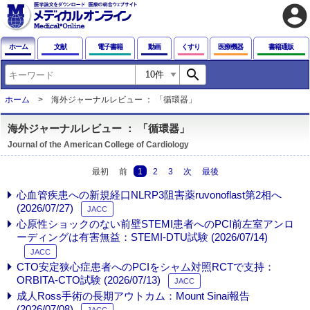
account_circle
ホーム
文献
電子書籍
動画
くすり
医療機器
書籍通販
search
ホーム
海外ジャーナルレビュー ： 「循環器」
海外ジャーナルレビュー ： 「循環器」
Journal of the American College of Cardiology
最初
前
1
2
3
次
最後
心血管疾患への新規経口NLRP3阻害薬ruvonoflast第2相へ
(2026/07/27)
JACC
心原性ショックのない前壁STEMI患者へのPCI前左室アンロ
ーディングは有害無益：STEMI-DTU試験 (2026/07/14)
JACC
CTO安定狭心症患者へのPCIをシャム対照RCTで支持：
ORBITA-CTO試験 (2026/07/13)
JACC
成人Ross手術の長期アウトカム：Mount Sinai報告
(2026/07/08)