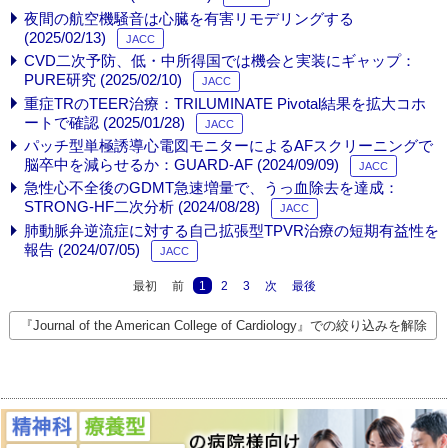
夜間の航空機騒音は心臓を有害リモデリングする
(2025/02/13)
JACC
CVD二次予防、低・中所得国では機会と実装にギャップ：
PURE研究 (2025/02/10)
JACC
重症TRのTEER治療：TRILUMINATE Pivotal結果を拡大コホ
ートで確認 (2025/01/28)
JACC
パッチ型単極誘導心電図モニターによるAFスクリーニングで
脳卒中を減らせるか：GUARD-AF (2024/09/09)
JACC
急性心不全後のGDMT急速増量で、うっ血除去を達成：
STRONG-HF二次分析 (2024/08/28)
JACC
肺動脈弁逆流症に対する自己拡張型TPVR治療の短期有益性を
報告 (2024/07/05)
JACC
最初
前
1
2
3
次
最後
『Journal of the American College of Cardiology』での絞り込みを解除