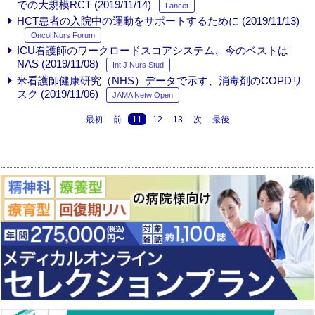
での大規模RCT (2019/11/14)
Lancet
HCT患者の入院中の運動をサポートするために (2019/11/13)
Oncol Nurs Forum
ICU看護師のワークロードスコアシステム、今のベストは
NAS (2019/11/08)
Int J Nurs Stud
米看護師健康研究（NHS）データで示す、消毒剤のCOPDリ
スク (2019/11/06)
JAMA Netw Open
最初
前
11
12
13
次
最後