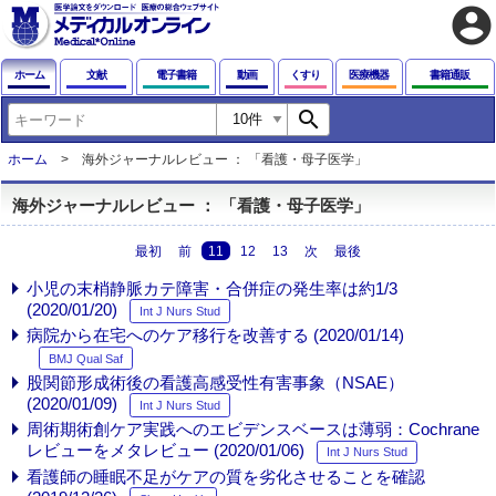
account_circle
ホーム
文献
電子書籍
動画
くすり
医療機器
書籍通販
search
ホーム
海外ジャーナルレビュー ： 「看護・母子医学」
海外ジャーナルレビュー ： 「看護・母子医学」
最初
前
11
12
13
次
最後
小児の末梢静脈カテ障害・合併症の発生率は約1/3
(2020/01/20)
Int J Nurs Stud
病院から在宅へのケア移行を改善する (2020/01/14)
BMJ Qual Saf
股関節形成術後の看護高感受性有害事象（NSAE）
(2020/01/09)
Int J Nurs Stud
周術期術創ケア実践へのエビデンスベースは薄弱：Cochrane
レビューをメタレビュー (2020/01/06)
Int J Nurs Stud
看護師の睡眠不足がケアの質を劣化させることを確認