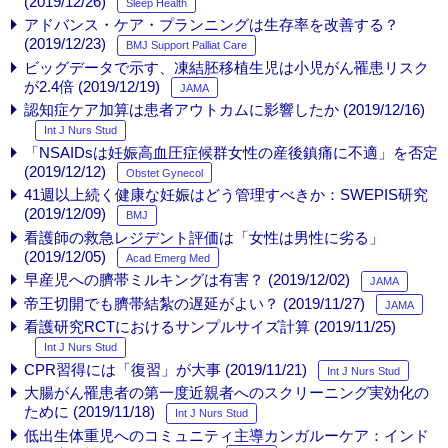
(2019/12/26)
Sleep Health
アドバンス・ケア・プランニングは生存率を改善する？
(2019/12/23)
BMJ Support Palliat Care
ビッグデータで示す、凍結胚移植生児は小児がん罹患リスク
が2.4倍 (2019/12/19)
JAMA
認知症ケア加算は患者アウトカムに影響したか (2019/12/16)
Int J Nurs Stud
「NSAIDsは妊娠高血圧症候群女性の産後鎮痛に不適」を否定
(2019/12/12)
Obstet Gynecol
41週以上続く健康な妊娠はどう管理すべきか：SWEPIS研究
(2019/12/09)
BMJ
看護師の救急レジデント評価は「女性は男性に劣る」
(2019/12/05)
Acad Emerg Med
早産児への臍帯ミルキングは有害？ (2019/12/02)
JAMA
帝王切開でも臍帯結紮の遅延がよい？ (2019/11/27)
JAMA
看護研究RCTにおけるサンプルサイズ計算 (2019/11/25)
Int J Nurs Stud
CPR習得には「復習」が大事 (2019/11/21)
Int J Nurs Stud
大腸がん罹患者の第一度近親者へのスクリーニング実効化の
ために (2019/11/18)
Int J Nurs Stud
低出生体重児へのコミュニティ主導カンガルーケア：インド