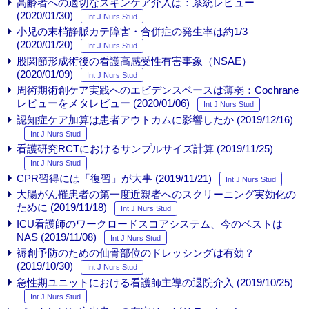
高齢者への適切なスキンケア介入は：系統レビュー
(2020/01/30)
Int J Nurs Stud
小児の末梢静脈カテ障害・合併症の発生率は約1/3
(2020/01/20)
Int J Nurs Stud
股関節形成術後の看護高感受性有害事象（NSAE）
(2020/01/09)
Int J Nurs Stud
周術期術創ケア実践へのエビデンスベースは薄弱：Cochrane
レビューをメタレビュー (2020/01/06)
Int J Nurs Stud
認知症ケア加算は患者アウトカムに影響したか (2019/12/16)
Int J Nurs Stud
看護研究RCTにおけるサンプルサイズ計算 (2019/11/25)
Int J Nurs Stud
CPR習得には「復習」が大事 (2019/11/21)
Int J Nurs Stud
大腸がん罹患者の第一度近親者へのスクリーニング実効化の
ために (2019/11/18)
Int J Nurs Stud
ICU看護師のワークロードスコアシステム、今のベストは
NAS (2019/11/08)
Int J Nurs Stud
褥創予防のための仙骨部位のドレッシングは有効？
(2019/10/30)
Int J Nurs Stud
急性期ユニットにおける看護師主導の退院介入 (2019/10/25)
Int J Nurs Stud