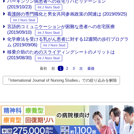
パーキンソン病患者への在宅リハビリテーション
(2019/10/23)
Int J Nurs Stud
看護師の専門職化と男女共同参画政策の関連は (2019/09/25)
Int J Nurs Stud
言語的コミュニケーションが困難な患者への在宅医療
(2019/09/10)
Int J Nurs Stud
化学療法を受ける乳がん患者に対する12週間の歩行プログラ
ム (2019/09/06)
Int J Nurs Stud
移乗介助のためのスライディングシートのメリットは
(2019/08/30)
Int J Nurs Stud
最初
前
1
2
3
次
最後
『International Journal of Nursing Studies』での絞り込みを解除