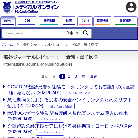
account_circle
ホーム
文献
電子書籍
動画
くすり
医療機器
書籍通販
search
ホーム
海外ジャーナルレビュー ： 「看護・母子医学」
海外ジャーナルレビュー ： 「看護・母子医学」
International Journal of Nursing Studies
最初
前
1
2
3
次
最後
COVID-19疑診患者を遠隔モニタリングしても看護師の病室訪
問は減らない (2021/02/01)
Int J Nurs Stud
急性期病院における患者の安全ハンドリングのためのリフト
使用 (2020/03/09)
Int J Nurs Stud
米VHAのデータ駆動型看護師人員配置システム導入の効果
(2020/03/06)
Int J Nurs Stud
介護施設の終末期ケアにおける身体拘束：ヨーロッパの場合
(2020/02/04)
Int J Nurs Stud