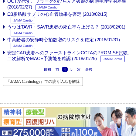
OCTが示す、プラークのびらんと破裂の病態生理学的差異
(2018/02/27)
JAMA Cardio
Ω3脂肪酸サプリの心血管効果を否定 (2018/02/15)
JAMA Cardio
うつはTAVR・SAVR患者の死亡率を上げる？ (2018/02/01)
JAMA Cardio
中高齢者の安静時心拍数増のリスクを確定 (2018/01/31)
JAMA Cardio
安定CAD患者へのファーストラインCCTAのPROMISE試験、
二次解析でMACE予測能を確認 (2018/01/25)
JAMA Cardio
最初
前
4
5
次
最後
『JAMA Cardiology』での絞り込みを解除