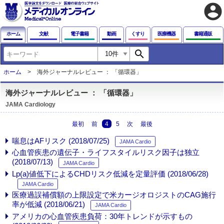
account_circle
ホーム
文献
電子書籍
動画
くすり
医療機器
書籍通販
search
ホーム
海外ジャーナルレビュー ： 「循環器」
海外ジャーナルレビュー ： 「循環器」
JAMA Cardiology
最初
前
4
5
次
最後
喘息はAFリスク (2018/07/25)
JAMA Cardio
心血管疾患の遺伝子・ライフスタイルリスク因子は独立
(2018/07/13)
JAMA Cardio
Lp(a)値低下によるCHDリスク低減を定量評価 (2018/06/28)
JAMA Cardio
医療過誤補償額の上限設定で米カージオロジストのCAG施行
率が低減 (2018/06/21)
JAMA Cardio
アメリカの心血管疾患負荷：30年トレンドが示すもの