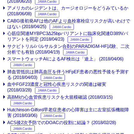
(2018/06/20)
JAMA Cardio
アメリカのレジデントは、カージオロジーをどうみているか
(2018/06/08)
JAMA Cardio
CABG後初発AFは他のAFより血栓塞栓症リスクが高いわけで
はない (2018/04/25)
JAMA Cardio
心筋症関連MYBPC3Δ25bpバリアントに臨床化関連D389Vバ
リアントを同定 (2018/04/23)
JAMA Cardio
サクビトリル/バルサルタン合剤のPARADIGM-HF試験、二次
分析でも有効 (2018/04/19)
JAMA Cardio
スマートウォッチAIによるAF検出は「途上」 (2018/04/06)
JAMA Cardio
肺血管抵抗は肺高血圧を伴うHFpEF患者の悪性予後を予測す
る (2018/04/03)
JAMA Cardio
血中FGF23濃度と冠性心疾患リスクの関連は確実
(2018/03/28)
JAMA Cardio
高BMIの心血管疾患リスクを大規模確認 (2018/03/15)
JAMA Cardio
Hutchinson-Gilford早老症患者の心障害は主に左室拡張機能障
害 (2018/03/06)
JAMA Cardio
ACS後2次予防でのDOACの役割に結論？ (2018/02/28)
JAMA Cardio