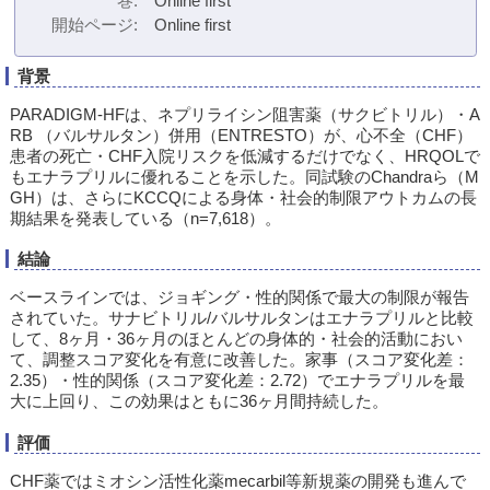
巻
Online first
開始ページ
Online first
背景
PARADIGM-HFは、ネプリライシン阻害薬（サクビトリル）・A
RB （バルサルタン）併用（ENTRESTO）が、心不全（CHF）
患者の死亡・CHF入院リスクを低減するだけでなく、HRQOLで
もエナラプリルに優れることを示した。同試験のChandraら（M
GH）は、さらにKCCQによる身体・社会的制限アウトカムの長
期結果を発表している（n=7,618）。
結論
ベースラインでは、ジョギング・性的関係で最大の制限が報告
されていた。サナビトリル/バルサルタンはエナラプリルと比較
して、8ヶ月・36ヶ月のほとんどの身体的・社会的活動におい
て、調整スコア変化を有意に改善した。家事（スコア変化差：
2.35）・性的関係（スコア変化差：2.72）でエナラプリルを最
大に上回り、この効果はともに36ヶ月間持続した。
評価
CHF薬ではミオシン活性化薬mecarbil等新規薬の開発も進んで