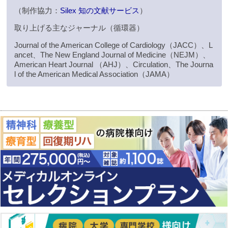
（制作協力：
Silex 知の文献サービス
）
取り上げる主なジャーナル（循環器）
Journal of the American College of Cardiology（JACC）、L
ancet、The New England Journal of Medicine（NEJM）、
American Heart Journal （AHJ）、Circulation、The Journa
l of the American Medical Association（JAMA）