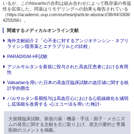
いるが、このNovartisの合剤は組み合わせによって既存薬の有益
性を拡張した。同薬はリモデリングへの効果も報告されている
（https://academic.oup.com/eurheartj/article-abstract/38/44/3308/
4259266）。
関連するメディカルオンライン文献
海外文献紹介 2 「心不全に対するアンジオテンシン・ネプリ
ライシン阻害薬とエナラプリルとの比較」
PARADIGM-HF試験
アジルサルタンを新規に投与された高血圧患者における有用
性
Valsartanを用いた日本の高血圧臨床試験の血圧値に関する統
計学的懸念
バルサルタン長期投与は高血圧心における心筋線維化を減弱
し拡張能を改善する -心エコー法を用いた検討-
大規模臨床試験、新規の薬・機器・手法・因子・メカニズ
ムの発見に関する文献を主に取り上げ、原文の要約と専属
医師のコメントを掲載。