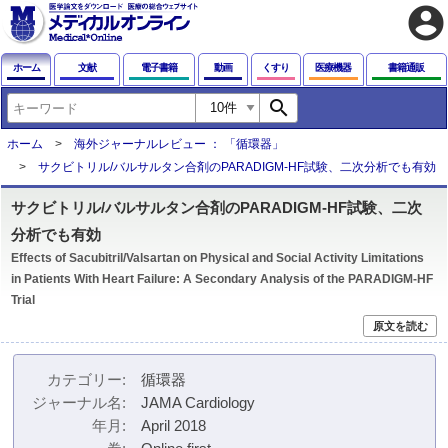
account_circle
ホーム
文献
電子書籍
動画
くすり
医療機器
書籍通販
search
ホーム
海外ジャーナルレビュー ： 「循環器」
サクビトリル/バルサルタン合剤のPARADIGM-HF試験、二次分析でも有効
サクビトリル/バルサルタン合剤のPARADIGM-HF試験、二次
分析でも有効
Effects of Sacubitril/Valsartan on Physical and Social Activity Limitations
in Patients With Heart Failure: A Secondary Analysis of the PARADIGM-HF
Trial
原文を読む
カテゴリー
循環器
ジャーナル名
JAMA Cardiology
年月
April 2018