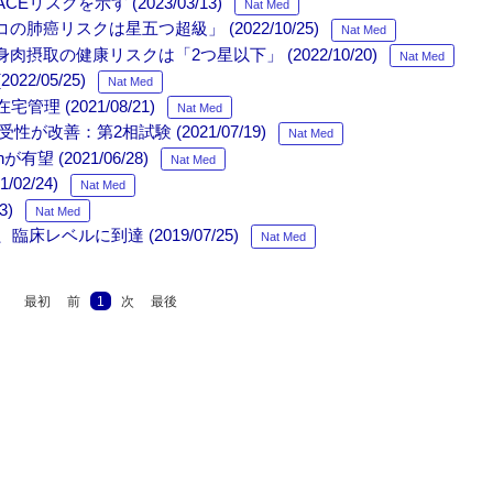
クを示す (2023/03/13)
Nat Med
コの肺癌リスクは星五つ超級」 (2022/10/25)
Nat Med
赤身肉摂取の健康リスクは「2つ星以下」 (2022/10/20)
Nat Med
/05/25)
Nat Med
(2021/08/21)
Nat Med
善：第2相試験 (2021/07/19)
Nat Med
望 (2021/06/28)
Nat Med
2/24)
Nat Med
3)
Nat Med
、臨床レベルに到達 (2019/07/25)
Nat Med
最初
前
1
次
最後