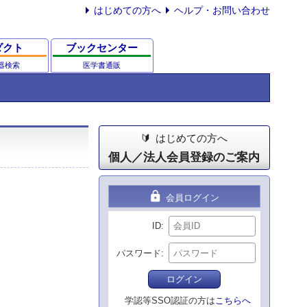
はじめての方へ
ヘルプ・お問い合わせ
ダクト
ブックセンター
器検索
医学書通販
はじめての方へ
個人／法人会員登録のご案内
lock
会員ログイン
ID
パスワード
ログイン
学認等SSO認証の方は
こちらへ