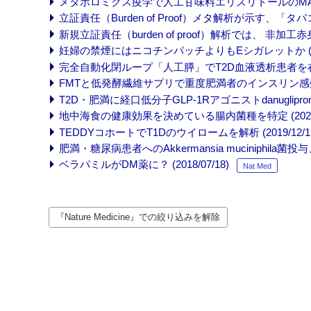
メタボロミクス疫学で人工甘味料エリスリトールのMACEリス
立証責任（Burden of Proof）メタ解析が示す、「タバ
新規立証責任（burden of proof）解析では、 非加工
妊婦の禁煙にはニコチンパッチよりもEシガレットか (2022
完全自動化閉ループ「人工膵」でT2D血液透析患者を在宅管理 
FMTと低発酵繊維サプリで重度肥満者のインスリン感受性が改
T2D・肥満に経口低分子GLP-1Rアゴニストdanuglipronが有
地中海食の健康効果を決めている腸内菌種を特定 (2021/0
TEDDYコホートでT1Dのウイロームを解析 (2019/12/1
肥満・糖尿病患者へのAkkermansia muciniphila菌投与
ベラパミルがDM薬に？ (2018/07/18)
Nat Med
『Nature Medicine』での絞り込みを解除