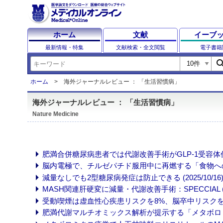
ホーム
文献
イーブ
最新情報・特集
文献検索・全文閲覧
電子書籍
sear
ホーム
海外ジャーナルレビュー ： 「生活習慣病」
海外ジャーナルレビュー ： 「生活習慣病」
Nature Medicine
肥満合併糖尿病患者では代謝改善手術がGLP-1受容体作動薬に
脳内電極で、チルゼパチド服用中に再燃する「食物への執着」を
減量なしでも2型糖尿病発症は防止できる (2025/10/16
MASH関連肝硬変に減量・代謝改善手術：SPECCIAL (202
受動喫煙は虚血性心疾患リスクを8%、脳卒中リスクを5%高め
肥満代謝マルチオミックス解析が提示する「メタボロミックBMI