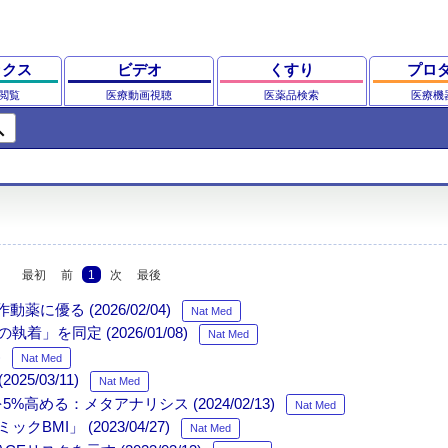
ックス
ビデオ
くすり
プロ
閲覧
医療動画視聴
医薬品検索
医療機
ch
最初
前
1
次
最後
優る (2026/02/04)
Nat Med
同定 (2026/01/08)
Nat Med
)
Nat Med
5/03/11)
Nat Med
る：メタアナリシス (2024/02/13)
Nat Med
」 (2023/04/27)
Nat Med