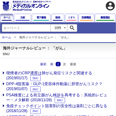
account_circle
ホーム
文献
電子書籍
動画
くすり
医療機器
書籍通販
search
ホーム
海外ジャーナルレビュー ： 「がん」
海外ジャーナルレビュー ： 「がん」
BMJ
最初
前
2
次
最後
喫煙者のCRP濃度は肺がん発症リスクと関連する
(2019/01/17)
BMJ
DPP-4阻害薬・GLP-1受容体作動薬に胆管がんリスク？
(2019/01/07)
BMJ
PSA検査による前立腺がん検診を再考する：系統的レビュ
ー・メタ解析 (2018/11/28)
BMJ
免疫チェックポイント阻害剤の安全性は薬剤ごとに異なる
(2018/11/28)
BMJ