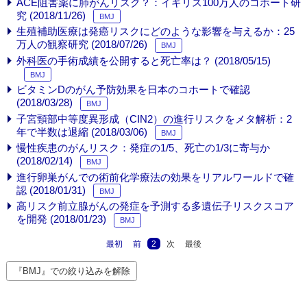
ACE阻害薬に肺がんリスク？：イギリス100万人のコホート研
究 (2018/11/26)
BMJ
生殖補助医療は発癌リスクにどのような影響を与えるか：25
万人の観察研究 (2018/07/26)
BMJ
外科医の手術成績を公開すると死亡率は？ (2018/05/15)
BMJ
ビタミンDのがん予防効果を日本のコホートで確認
(2018/03/28)
BMJ
子宮頸部中等度異形成（CIN2）の進行リスクをメタ解析：2
年で半数は退縮 (2018/03/06)
BMJ
慢性疾患のがんリスク：発症の1/5、死亡の1/3に寄与か
(2018/02/14)
BMJ
進行卵巣がんでの術前化学療法の効果をリアルワールドで確
認 (2018/01/31)
BMJ
高リスク前立腺がんの発症を予測する多遺伝子リスクスコア
を開発 (2018/01/23)
BMJ
最初
前
2
次
最後
『BMJ』での絞り込みを解除