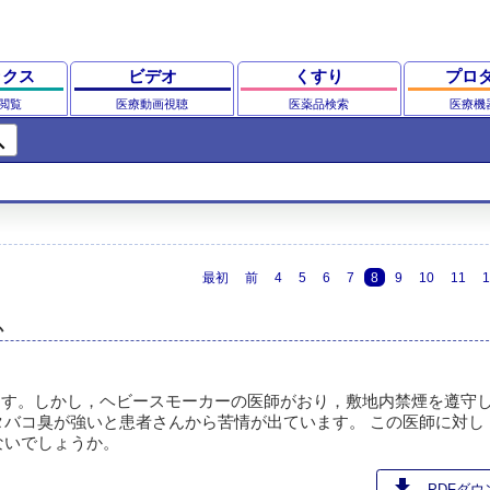
ックス
ビデオ
くすり
プロ
閲覧
医療動画視聴
医薬品検索
医療機
ch
最初
前
4
5
6
7
8
9
10
11
1
か
ます。しかし，ヘビースモーカーの医師がおり，敷地内禁煙を遵守
バコ臭が強いと患者さんから苦情が出ています。 この医師に対し
ないでしょうか。
download
PDFダウン