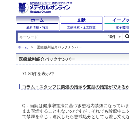
ホーム
文献
イーブ
最新情報・特集
文献検索・全文閲覧
電子書籍
sear
ホーム
医療裁判紹介バックナンバー
医療裁判紹介バックナンバー
71-80件を表示中
コラム：スタッフに禁煙の指示や髪型の指定ができる
Q．当院は健康増進法に基づき敷地内禁煙になってい
まま喫煙することもないのですが，それでも診療中にタ
て禁煙を命じ，違反したら懲戒処分としても差し支え