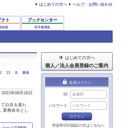
はじめての方へ
ヘルプ・お問い合わせ
ダクト
ブックセンター
器検索
医学書通販
はじめての方へ
個人／法人会員登録のご案内
2
13
次
最後
lock
会員ログイン
2021年08月16日
ID
して白衣を着た
パスワード
，業務命令とし
ログイン
学認等SSO認証の方は
こちらへ
ロード(379KB)