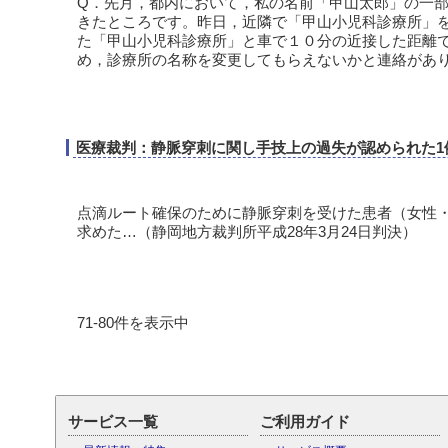
Q．先月，都内において，私の名前「甲山太郎」の一
きたところです。昨日，近隣で「甲山小児科診療所」
た「甲山小児科診療所」と車で１０分の近接した距離
め，診療所の名称を変更してもらえないかと連絡があ
医療裁判：静脈穿刺に関し手技上の過失が認められた1
点滴ルート確保のために静脈穿刺を受けた患者（女性・
求めた…（静岡地方裁判所平成28年3月24日判決）
71-80件を表示中
サービス一覧
ご利用ガイド