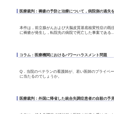
医療裁判：褥瘡の予防と治療について，病院側の過失
本件は，前立腺がんおよび大脳皮質基底核変性症の既往
に褥瘡が発生し，転院先の病院で死亡した事案である…（
コラム：医療機関におけるパワーハラスメント問題
Q．当院のベテランの看護師が、若い医師のプライベ
に当たるのでしょうか。
医療裁判：外国に帰省した統合失調症患者の自殺の予