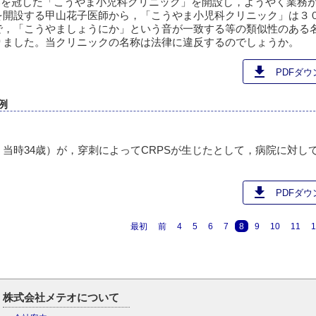
部を冠した「こうやま小児科クリニック」を開設し，ようやく業務
を開設する甲山花子医師から，「こうやま小児科クリニック」は３
で，「こうやましょうにか」という音が一致する等の類似性のある
りました。当クリニックの名称は法律に違反するのでしょうか。
download
PDFダウン
例
当時34歳）が，穿刺によってCRPSが生じたとして，病院に対し
download
PDFダウン
最初
前
4
5
6
7
8
9
10
11
1
株式会社メテオについて