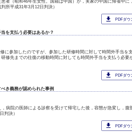
患者（昭和46年生女性。国籍は中国）が，実家の中国に帰省中に
所平成31年3月12日判決）
download
PDFダウン
手当を支払う必要はあるか？
研修に参加したのですが、参加した研修時間に対して時間外手当を
、研修先までの往復の移動時間に対しても時間外手当を支払う必要
download
PDFダウン
すべき義務が認められた事例
え，病院の医師による診察を受けて帰宅した後，容態が急変し，腹
6日判決）
download
PDFダウン