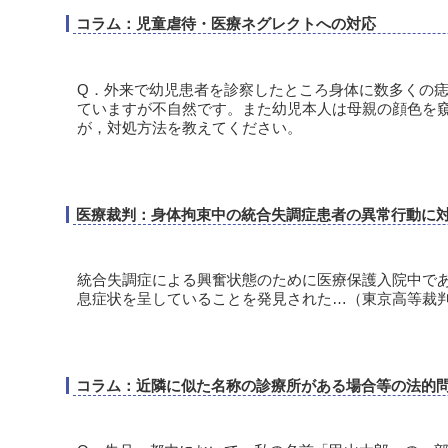
コラム：児童虐待・医療ネグレクトへの対応
Q．外来で幼児患者を診察したところ身体に数多くの
ていますが不自然です。また幼児本人は母親の顔色を
が，対処方法を教えてください。
医療裁判：身体拘束中の統合失調症患者の異常行動に
統合失調症による興奮状態のために医療保護入院中であ
息症状を呈していることを発見された…（東京高等裁判所
コラム：近隣に似た名称の診療所がある場合等の法的