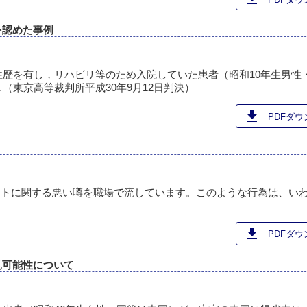
を認めた事例
歴を有し，リハビリ等のため入院していた患者（昭和10年生男性・
東京高等裁判所平成30年9月12日判決）
download
PDFダウン
ートに関する悪い噂を職場で流しています。このような行為は、い
download
PDFダウン
見可能性について