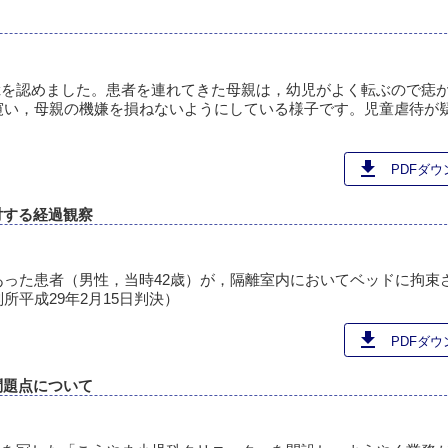
痣を認めました。患者を連れてきた母親は，幼児がよく転ぶので痣
窺い，母親の機嫌を損ねないようにしている様子です。児童虐待が
download
PDFダウン
対する経過観察
った患者（男性，当時42歳）が，隔離室内においてベッドに拘束
平成29年2月15日判決）
download
PDFダウン
問題点について