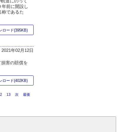
が軌道にのって
０年前に開設し
名称であるた
ロード(395KB)
2021年02月12日
て損害の賠償を
ロード(402KB)
2
13
次
最後