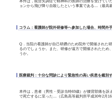
本件は，統合失調症で精神科の医師の治療を受けていた
ョンから飛び降り自殺したという事案である…（最高裁判
コラム：看護師が院外研修等へ参加した場合、時間外
Q．当院の看護師が自己研鑽のため院外で開催された
るのでしょうか。また、研修が遠方で開催されたため
うか。
医療裁判：十分な問診により緊急性の高い疾患を鑑別
本件は，患者（男性・受診当時69歳）が腰背部痛を訴
で死亡するに至った…（広島高等裁判所平成30年2月1