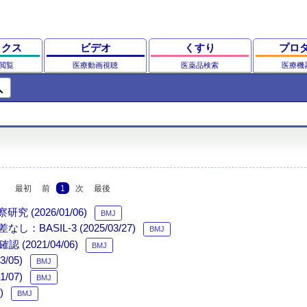
ックス
ビデオ
くすり
プロ
閲覧
医療動画視聴
医薬品検索
医療機
ch
最初
前
1
次
最後
2026/01/06)
BMJ
IL-3 (2025/03/27)
BMJ
021/04/06)
BMJ
05)
BMJ
07)
BMJ
)
BMJ