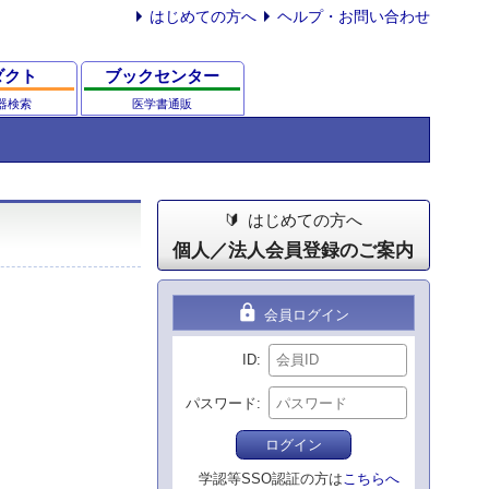
はじめての方へ
ヘルプ・お問い合わせ
ダクト
ブックセンター
器検索
医学書通販
はじめての方へ
個人／法人会員登録のご案内
lock
会員ログイン
ID
パスワード
ログイン
学認等SSO認証の方は
こちらへ