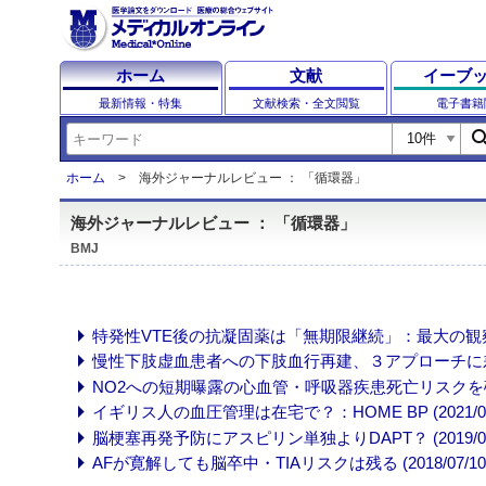
ホーム
文献
イーブ
最新情報・特集
文献検索・全文閲覧
電子書籍
sear
ホーム
海外ジャーナルレビュー ： 「循環器」
海外ジャーナルレビュー ： 「循環器」
BMJ
特発性VTE後の抗凝固薬は「無期限継続」：最大の観察研究 (
慢性下肢虚血患者への下肢血行再建、３アプローチに差なし：BAS
NO2への短期曝露の心血管・呼吸器疾患死亡リスクを確認 (2
イギリス人の血圧管理は在宅で？：HOME BP (2021/03/
脳梗塞再発予防にアスピリン単独よりDAPT？ (2019/01/
AFが寛解しても脳卒中・TIAリスクは残る (2018/07/10