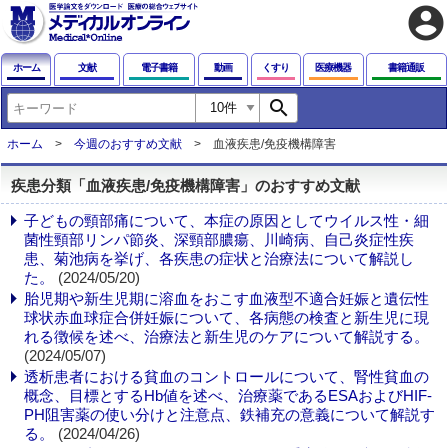
account_circle
ホーム
文献
電子書籍
動画
くすり
医療機器
書籍通販
search
ホーム
今週のおすすめ文献
血液疾患/免疫機構障害
疾患分類「血液疾患/免疫機構障害」のおすすめ文献
子どもの頸部痛について、本症の原因としてウイルス性・細
菌性頸部リンパ節炎、深頸部膿瘍、川崎病、自己炎症性疾
患、菊池病を挙げ、各疾患の症状と治療法について解説し
た。
(2024/05/20)
胎児期や新生児期に溶血をおこす血液型不適合妊娠と遺伝性
球状赤血球症合併妊娠について、各病態の検査と新生児に現
れる徴候を述べ、治療法と新生児のケアについて解説する。
(2024/05/07)
透析患者における貧血のコントロールについて、腎性貧血の
概念、目標とするHb値を述べ、治療薬であるESAおよびHIF-
PH阻害薬の使い分けと注意点、鉄補充の意義について解説す
る。
(2024/04/26)