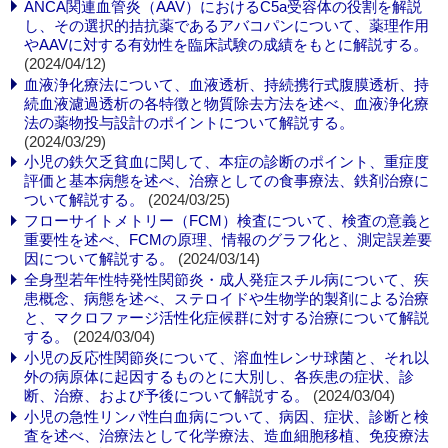
ANCA関連血管炎（AAV）におけるC5a受容体の役割を解説
し、その選択的拮抗薬であるアバコパンについて、薬理作用
やAAVに対する有効性を臨床試験の成績をもとに解説する。
(2024/04/12)
血液浄化療法について、血液透析、持続携行式腹膜透析、持
続血液濾過透析の各特徴と物質除去方法を述べ、血液浄化療
法の薬物投与設計のポイントについて解説する。
(2024/03/29)
小児の鉄欠乏貧血に関して、本症の診断のポイント、重症度
評価と基本病態を述べ、治療としての食事療法、鉄剤治療に
ついて解説する。
(2024/03/25)
フローサイトメトリー（FCM）検査について、検査の意義と
重要性を述べ、FCMの原理、情報のグラフ化と、測定誤差要
因について解説する。
(2024/03/14)
全身型若年性特発性関節炎・成人発症スチル病について、疾
患概念、病態を述べ、ステロイドや生物学的製剤による治療
と、マクロファージ活性化症候群に対する治療について解説
する。
(2024/03/04)
小児の反応性関節炎について、溶血性レンサ球菌と、それ以
外の病原体に起因するものとに大別し、各疾患の症状、診
断、治療、および予後について解説する。
(2024/03/04)
小児の急性リンパ性白血病について、病因、症状、診断と検
査を述べ、治療法として化学療法、造血細胞移植、免疫療法