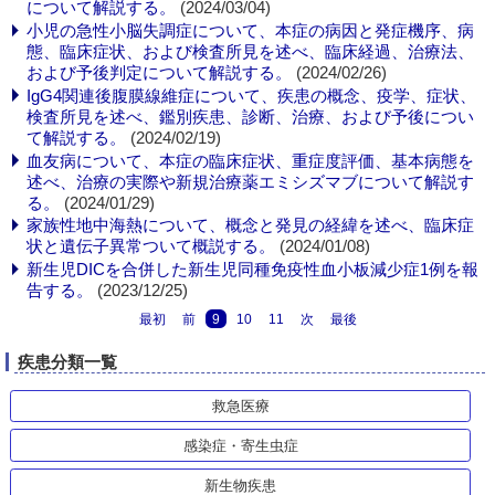
について解説する。
(2024/03/04)
小児の急性小脳失調症について、本症の病因と発症機序、病
態、臨床症状、および検査所見を述べ、臨床経過、治療法、
および予後判定について解説する。
(2024/02/26)
IgG4関連後腹膜線維症について、疾患の概念、疫学、症状、
検査所見を述べ、鑑別疾患、診断、治療、および予後につい
て解説する。
(2024/02/19)
血友病について、本症の臨床症状、重症度評価、基本病態を
述べ、治療の実際や新規治療薬エミシズマブについて解説す
る。
(2024/01/29)
家族性地中海熱について、概念と発見の経緯を述べ、臨床症
状と遺伝子異常ついて概説する。
(2024/01/08)
新生児DICを合併した新生児同種免疫性血小板減少症1例を報
告する。
(2023/12/25)
最初
前
9
10
11
次
最後
疾患分類一覧
救急医療
感染症・寄生虫症
新生物疾患