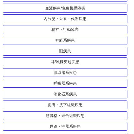
血液疾患/免疫機構障害
内分泌・栄養・代謝疾患
精神・行動障害
神経系疾患
眼疾患
耳/乳様突起疾患
循環器系疾患
呼吸器系疾患
消化器系疾患
皮膚・皮下組織疾患
筋骨格・結合組織疾患
尿路・性器系疾患