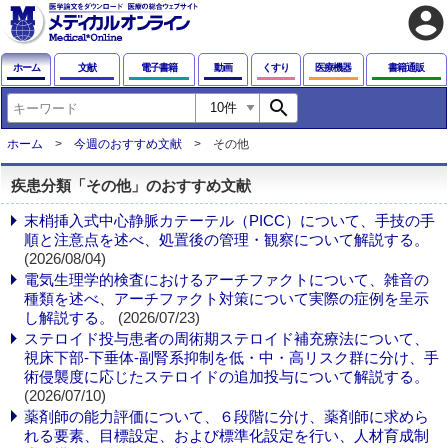
account_circle
ホーム
文献
電子書籍
動画
くすり
医療機器
書籍通販
search
ホーム
今週のおすすめ文献
その他
疾患分類「その他」のおすすめ文献
末梢挿入式中心静脈カテーテル（PICC）について、手技の手
順と注意点を述べ、処置後の管理・観察について解説する。
(2026/08/04)
電気生理学的検査におけるアーチファクトについて、雑音の
種類を述べ、アーチファクト対策について実際の症例を呈示
し解説する。
(2026/07/23)
ステロイド投与患者の周術期ステロイド補充療法について、
視床下部-下垂体-副腎系抑制を低・中・高リスク群に分け、手
術侵襲度に応じたステロイドの追加投与について解説する。
(2026/07/10)
薬剤師の能力評価について、６段階に分け、薬剤師に求めら
れる要素、目標設定、および標準化設定を行い、人材育成制