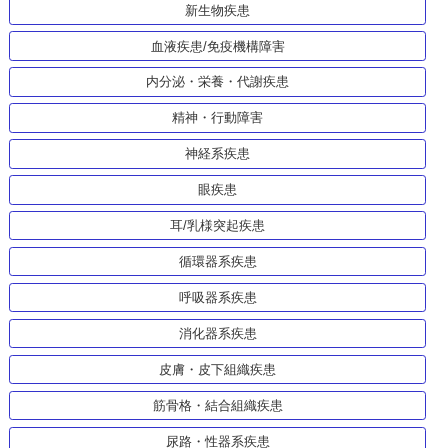
新生物疾患
血液疾患/免疫機構障害
内分泌・栄養・代謝疾患
精神・行動障害
神経系疾患
眼疾患
耳/乳様突起疾患
循環器系疾患
呼吸器系疾患
消化器系疾患
皮膚・皮下組織疾患
筋骨格・結合組織疾患
尿路・性器系疾患