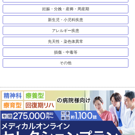
妊娠・分娩・産褥・周産期
新生児・小児科疾患
アレルギー疾患
先天性・染色体異常
損傷・中毒等
その他