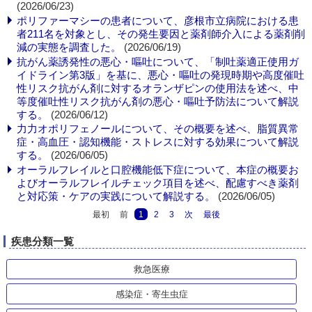
(2026/06/23)
ポリファーマシーの患者について、彦根市立病院における患
者211名を対象とし、その発生要因と薬剤師介入による薬剤削
減の実態を調査した。
(2026/06/19)
抗がん薬誘発性の悪心・嘔吐について、「制吐薬適正使用ガ
イドライン第3版」を基に、悪心・嘔吐の発現時期や高度催吐
性リスク抗がん剤に対するオランザピンの使用法を述べ、中
等度催吐性リスク抗がん剤の悪心・嘔吐予防法について解説
する。
(2026/06/12)
力力オポリフェノールについて、その概要を述べ、脂質異常
症・高血圧・認知機能・ストレスに対する効果について解説
する。
(2026/06/05)
オーラルフレイルと口腔機能低下症について、本症の概要お
よびオーラルフレイルチェック項目を述べ、配慮すべき薬剤
と対応策・ケアの実践について解説する。
(2026/06/05)
最初
前
1
2
3
次
最後
疾患分類一覧
救急医療
感染症・寄生虫症