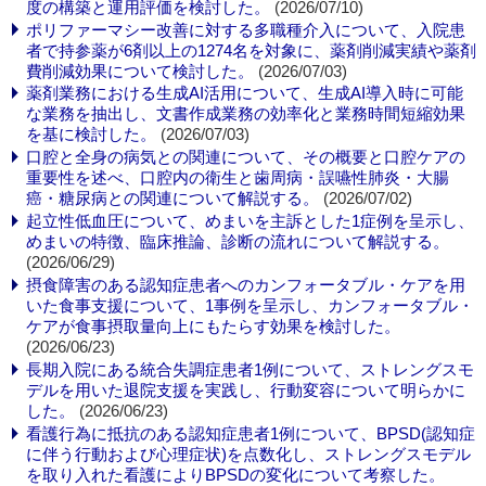
度の構築と運用評価を検討した。
(2026/07/10)
ポリファーマシー改善に対する多職種介入について、入院患
者で持参薬が6剤以上の1274名を対象に、薬剤削減実績や薬剤
費削減効果について検討した。
(2026/07/03)
薬剤業務における生成AI活用について、生成AI導入時に可能
な業務を抽出し、文書作成業務の効率化と業務時間短縮効果
を基に検討した。
(2026/07/03)
口腔と全身の病気との関連について、その概要と口腔ケアの
重要性を述べ、口腔内の衛生と歯周病・誤嚥性肺炎・大腸
癌・糖尿病との関連について解説する。
(2026/07/02)
起立性低血圧について、めまいを主訴とした1症例を呈示し、
めまいの特徴、臨床推論、診断の流れについて解説する。
(2026/06/29)
摂食障害のある認知症患者へのカンフォータブル・ケアを用
いた食事支援について、1事例を呈示し、カンフォータブル・
ケアが食事摂取量向上にもたらす効果を検討した。
(2026/06/23)
長期入院にある統合失調症患者1例について、ストレングスモ
デルを用いた退院支援を実践し、行動変容について明らかに
した。
(2026/06/23)
看護行為に抵抗のある認知症患者1例について、BPSD(認知症
に伴う行動および心理症状)を点数化し、ストレングスモデル
を取り入れた看護によりBPSDの変化について考察した。