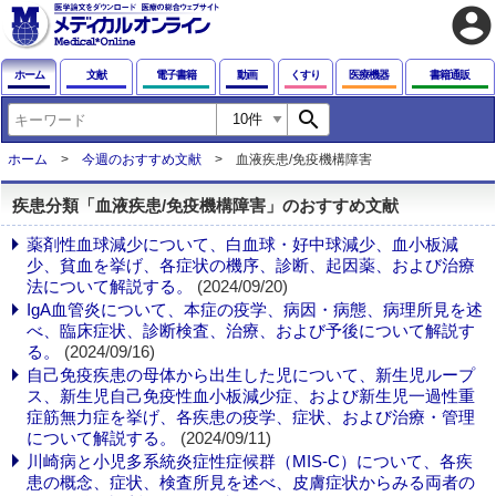
account_circle
ホーム
文献
電子書籍
動画
くすり
医療機器
書籍通販
search
ホーム
今週のおすすめ文献
血液疾患/免疫機構障害
疾患分類「血液疾患/免疫機構障害」のおすすめ文献
薬剤性血球減少について、白血球・好中球減少、血小板減
少、貧血を挙げ、各症状の機序、診断、起因薬、および治療
法について解説する。
(2024/09/20)
IgA血管炎について、本症の疫学、病因・病態、病理所見を述
べ、臨床症状、診断検査、治療、および予後について解説す
る。
(2024/09/16)
自己免疫疾患の母体から出生した児について、新生児ループ
ス、新生児自己免疫性血小板減少症、および新生児一過性重
症筋無力症を挙げ、各疾患の疫学、症状、および治療・管理
について解説する。
(2024/09/11)
川崎病と小児多系統炎症性症候群（MIS-C）について、各疾
患の概念、症状、検査所見を述べ、皮膚症状からみる両者の