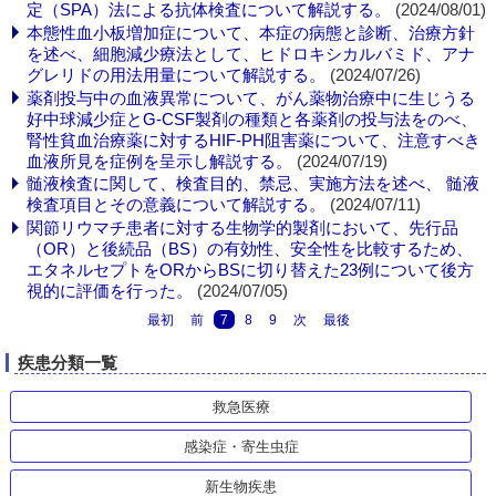
定（SPA）法による抗体検査について解説する。
(2024/08/01)
本態性血小板増加症について、本症の病態と診断、治療方針
を述べ、細胞減少療法として、ヒドロキシカルバミド、アナ
グレリドの用法用量について解説する。
(2024/07/26)
薬剤投与中の血液異常について、がん薬物治療中に生じうる
好中球減少症とG-CSF製剤の種類と各薬剤の投与法をのべ、
腎性貧血治療薬に対するHIF-PH阻害薬について、注意すべき
血液所見を症例を呈示し解説する。
(2024/07/19)
髄液検査に関して、検査目的、禁忌、実施方法を述べ、 髄液
検査項目とその意義について解説する。
(2024/07/11)
関節リウマチ患者に対する生物学的製剤において、先行品
（OR）と後続品（BS）の有効性、安全性を比較するため、
エタネルセプトをORからBSに切り替えた23例について後方
視的に評価を行った。
(2024/07/05)
最初
前
7
8
9
次
最後
疾患分類一覧
救急医療
感染症・寄生虫症
新生物疾患