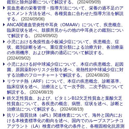
鑑別と除外診断について解説する。
(2024/09/09)
貧血患者の栄養管理・指導方法について、栄養の過不足のア
セスメント方法を述べ、各種貧血に合わせた指導方法を解説
する。
(2024/09/06)
ANCA関連血管炎性中耳炎（OMAAV）について、疾患概念、
臨床症状を述べ、鼓膜所見からの他の中耳炎との鑑別につい
て解説する。
(2024/09/02)
小児における免疫性血小板減少症について、疾患概念、症
状、鑑別診断を述べ、重症度分類による治療方針、各治療薬
の作用機序、および脾摘の適応について解説する。
(2024/09/02)
小児における好中球減少症について、本症の疾患概念、起因
菌、原因薬剤やリスク分類を述べ、発熱性好中球減少症に対
する治療のフローチャートで解説する。
(2024/08/26)
リウマチ熱（ARF）について、本症の疾患概念、診断基準、
臨床症状を述べ、治療法として一次予防、二次予防について
解説する。
(2024/08/19)
鉄欠乏性貧血、および、ビタミンB12欠乏性貧血と葉酸欠乏
性貧血について、各疾患の概念、病態、症状を述べ、診断と
治療法について解説する。
(2024/08/19)
抗リン脂質抗体（aPL）関連検査について、海外と国内にお
ける本検査標準化の動向を述べ、国内でのループスアンチコ
アグラント（LA）検査の標準化の条件と、各種固相化抗原測