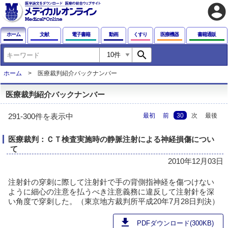
account_circle
ホーム
文献
電子書籍
動画
くすり
医療機器
書籍通販
search
ホーム
医療裁判紹介バックナンバー
医療裁判紹介バックナンバー
最初
前
30
次
最後
291-300件を表示中
医療裁判：ＣＴ検査実施時の静脈注射による神経損傷につい
て
2010年12月03日
注射針の穿刺に際して注射針で手の背側指神経を傷つけない
ように細心の注意を払うべき注意義務に違反して注射針を深
い角度で穿刺した。（東京地方裁判所平成20年7月28日判決）
download
PDFダウンロード(300KB)