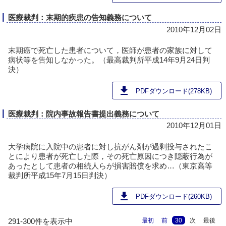
医療裁判：末期的疾患の告知義務について
2010年12月02日
末期癌で死亡した患者について，医師が患者の家族に対して
病状等を告知しなかった。（最高裁判所平成14年9月24日判
決）
download
PDFダウンロード(278KB)
医療裁判：院内事故報告書提出義務について
2010年12月01日
大学病院に入院中の患者に対し抗がん剤が過剰投与されたこ
とにより患者が死亡した際，その死亡原因につき隠蔽行為が
あったとして患者の相続人らが損害賠償を求め…（東京高等
裁判所平成15年7月15日判決）
download
PDFダウンロード(260KB)
最初
前
30
次
最後
291-300件を表示中